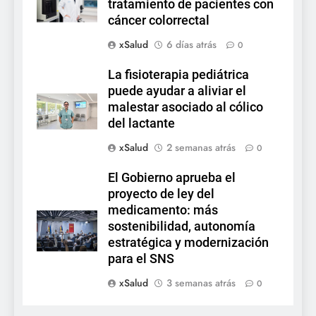
tratamiento de pacientes con
cáncer colorrectal
xSalud
6 días atrás
0
La fisioterapia pediátrica
puede ayudar a aliviar el
malestar asociado al cólico
del lactante
xSalud
2 semanas atrás
0
El Gobierno aprueba el
proyecto de ley del
medicamento: más
sostenibilidad, autonomía
estratégica y modernización
para el SNS
xSalud
3 semanas atrás
0