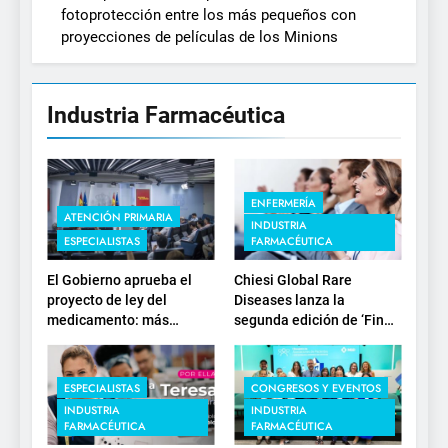
fotoprotección entre los más pequeños con
proyecciones de películas de los Minions
Industria Farmacéutica
ENFERMERÍA
ATENCIÓN PRIMARIA
INDUSTRIA
ESPECIALISTAS
FARMACÉUTICA
El Gobierno aprueba el
Chiesi Global Rare
proyecto de ley del
Diseases lanza la
medicamento: más
segunda edición de ‘Find
sostenibilidad, autonomía
For Rare’ para impulsar la
estratégica y
investigación en
modernización para el
enfermedades de
ESPECIALISTAS
CONGRESOS Y EVENTOS
SNS
depósito lisosomal
INDUSTRIA
INDUSTRIA
FARMACÉUTICA
FARMACÉUTICA