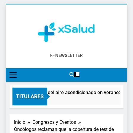
Saltar
al
contenido
XSalud
Noticias Del Sector Salud. Congresos Y
NEWSLETTER
Eventos, Política Sanitaria, Industria
Farmacéutica, Atención Primaria,
Especialistas, Farmacia, Etc…
El impacto del aire acondicionado en verano: claves pa
TITULARES
3 Días Atrás
Inicio
Congresos y Eventos
Oncólogos reclaman que la cobertura de test de