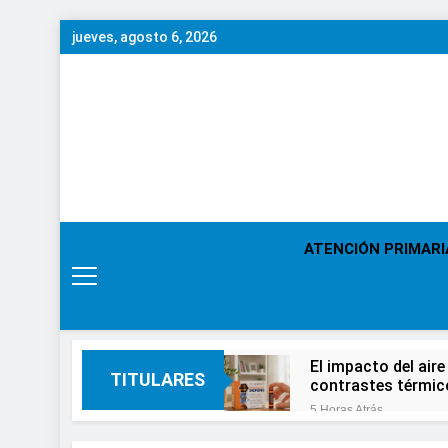
Saltar
jueves, agosto 6, 2026
al
contenido
ATENCIÓN PRIMARI
El impacto del aire
TITULARES
contrastes térmic
5 Horas Atrás
En el Día Mundial