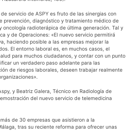
l primer análisis nacional sobre la situación de las TCAE en 
a de servicio de ASPY es fruto de las sinergias con
de prevención, diagnóstico y tratamiento médico de
y oncología radioterápica de última generación. Tal y
a y de Operaciones: «El nuevo servicio permitirá
va, haciendo posible a las empresas mejorar la
os. El entorno laboral es, en muchos casos, el
salud para muchos ciudadanos, y contar con un punto
gnificar un verdadero paso adelante para las
ión de riesgos laborales, deseen trabajar realmente
organizaciones».
spy, y Beatriz Galera, Técnico en Radiología de
 demostración del nuevo servicio de telemedicina
 más de 30 empresas que asistieron a la
álaga, tras su reciente reforma para ofrecer unas