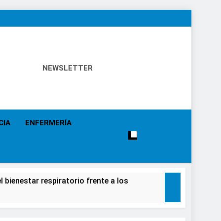
NEWSLETTER
 Política Sanitaria, Industria Farmacéutica, Atención
alistas, Farmacia, Etc…
CIA
ENFERMERÍA
 bienestar respiratorio frente a los
alecimiento de la salud de la población