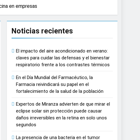
icina en empresas
causar daños irreversibles en la retina en
Noticias recientes
n del tratamiento de pacientes con cáncer
El impacto del aire acondicionado en verano:
n proyecciones de películas de los
claves para cuidar las defensas y el bienestar
respiratorio frente a los contrastes térmicos
 del lactante
En el Día Mundial del Farmacéutico, la
Farmacia reivindicará su papel en el
razas, playas y otros espacios al aire
fortalecimiento de la salud de la población
Expertos de Miranza advierten de que mirar el
 autonomía estratégica y modernización
eclipse solar sin protección puede causar
daños irreversibles en la retina en solo unos
segundos
estar muscular del deportista
La presencia de una bacteria en el tumor