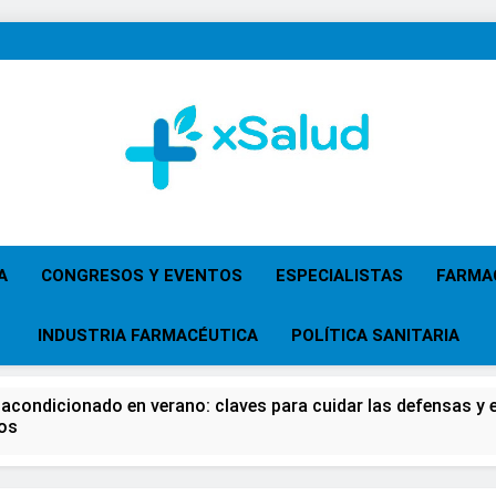
XSalud
Noticias Del Sector Salud. Congresos Y Eventos,
Primaria, Especi
A
CONGRESOS Y EVENTOS
ESPECIALISTAS
FARMA
INDUSTRIA FARMACÉUTICA
POLÍTICA SANITARIA
 acondicionado en verano: claves para cuidar las defensas y el
os
 del Farmacéutico, la Farmacia reivindicará su papel en el fort