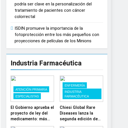
podría ser clave en la personalización del
España
tratamiento de pacientes con cáncer
colorrectal
ISDIN promueve la importancia de la
fotoprotección entre los más pequeños con
proyecciones de películas de los Minions
Industria Farmacéutica
ENFERMERÍA
ATENCIÓN PRIMARIA
INDUSTRIA
ESPECIALISTAS
FARMACÉUTICA
El Gobierno aprueba el
Chiesi Global Rare
proyecto de ley del
Diseases lanza la
medicamento: más
segunda edición de
sostenibilidad,
‘Find For Rare’ para