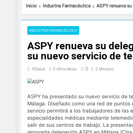
22 Horas Atrás
Inicio
Industria Farmacéutica
ASPY renueva su 
Expertos de Miranza
solo unos segund
2 Días Atrás
La presencia de un
INDUSTRIA FARMACÉUTICA
colorrectal
ASPY renueva su deleg
3 Días Atrás
ISDIN promueve la
su nuevo servicio de 
Minions
1 Semana Atrás
0
La fisioterapia pe
XSalud
3 Años Atrás
2 Minutos
1 Semana Atrás
Aprobado el proye
libre
ASPY ha presentado su nuevo servicio de t
2 Semanas Atrás
El Gobierno apru
Málaga. Diseñado como una red de puntos de
para el SNS
servicio permitirá a los trabajadores de l
2 Semanas Atrás
especialidades médicas mediante telemedic
La fiebre del runn
salir de sus centros de trabajo. La presenta
2 Semanas Atrás
renovada delegación ASPY en Málaga (Ctra. 