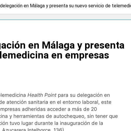
delegación en Málaga y presenta su nuevo servicio de telemed
 advierten de que mirar el eclipse solar sin protección puede 
os
a bacteria en el tumor podría ser clave en la personalizació
ación en Málaga y presenta
 importancia de la fotoprotección entre los más pequeños co
telemedicina en empresas
diátrica puede ayudar a aliviar el malestar asociado al cólico
cto de ley del tabaco que amplía los espacios sin humo a ter
elemedicina
Health Point
para su delegación en
eba el proyecto de ley del medicamento: más sostenibilidad,
 atención sanitaria en el entorno laboral, este
as empresas adheridas acceder a más de 20
ina y herramientas de autochequeo, sin tener que
ing llega al verano: por qué el magnesio es clave para el bien
ción tuvo lugar durante la inauguración de la
Azucarera Intelhorce, 136).