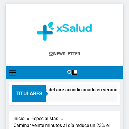
Saltar
al
contenido
XSalud
Noticias Del Sector Salud. Congresos Y
NEWSLETTER
Eventos, Política Sanitaria, Industria
Farmacéutica, Atención Primaria,
Especialistas, Farmacia, Etc…
El impacto del aire acondicionado en verano: claves p
TITULARES
2 Días Atrás
Inicio
Especialistas
Caminar veinte minutos al día reduce un 23% el