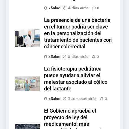
xSalud
4 días atrás
0
La presencia de una bacteria
en el tumor podría ser clave
en la personalización del
tratamiento de pacientes con
cáncer colorrectal
xSalud
5 días atrás
0
La fisioterapia pediátrica
puede ayudar a aliviar el
malestar asociado al cólico
del lactante
xSalud
2 semanas atrás
0
El Gobierno aprueba el
proyecto de ley del
medicamento: más