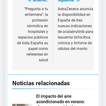
Anterior:
Siguiente:
Navegación
de
“Pregunta a tu
AstraZeneca anuncia
enfermera”: la
la disponibilidad en
entradas
profesión
España de tres
reivindica en
nuevas indicaciones
hospitales y
de acalabrutinib para
espacios públicos
leucemia linfocítica
de toda España su
crónica y linfoma de
papel como
células del manto
referentes en
salud
Noticias relacionadas
El impacto del aire
acondicionado en verano: