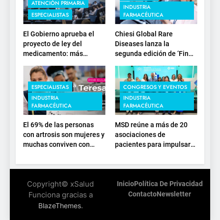
ATENCIÓN PRIMARIA
INDUSTRIA
ESPECIALISTAS
FARMACÉUTICA
El Gobierno aprueba el
Chiesi Global Rare
proyecto de ley del
Diseases lanza la
medicamento: más
segunda edición de ‘Find
sostenibilidad, autonomía
For Rare’ para impulsar la
estratégica y
investigación en
modernización para el
enfermedades de
ESPECIALISTAS
CONGRESOS Y EVENTOS
SNS
depósito lisosomal
INDUSTRIA
INDUSTRIA
FARMACÉUTICA
FARMACÉUTICA
El 69% de las personas
MSD reúne a más de 20
con artrosis son mujeres y
asociaciones de
muchas conviven con
pacientes para impulsar
dolor y rigidez a partir de
el diálogo sobre el
los 50, en plena etapa
presente y el futuro del
laboral
movimiento asociativo
Copyright© xSalud
Inicio
Política De Privacidad
Funciona gracias a
Contacto
Newsletter
.
BlazeThemes