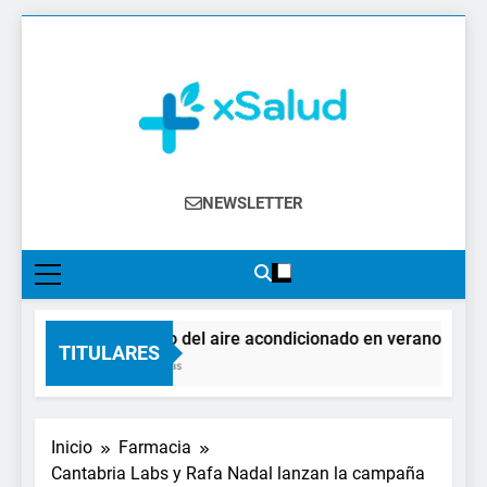
Saltar
al
contenido
XSalud
Noticias Del Sector Salud. Congresos Y
NEWSLETTER
Eventos, Política Sanitaria, Industria
Farmacéutica, Atención Primaria,
Especialistas, Farmacia, Etc…
El impacto del aire acondicionado en verano: claves 
TITULARES
23 Horas Atrás
Inicio
Farmacia
Cantabria Labs y Rafa Nadal lanzan la campaña