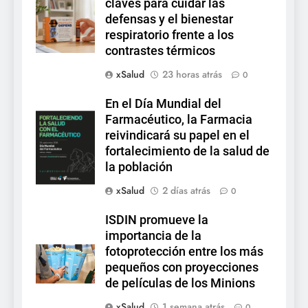
claves para cuidar las
defensas y el bienestar
respiratorio frente a los
contrastes térmicos
xSalud
23 horas atrás
0
En el Día Mundial del
Farmacéutico, la Farmacia
reivindicará su papel en el
fortalecimiento de la salud de
la población
xSalud
2 días atrás
0
ISDIN promueve la
importancia de la
fotoprotección entre los más
pequeños con proyecciones
de películas de los Minions
xSalud
1 semana atrás
0