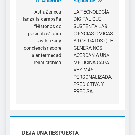
Anterior:
Siguiente:
Navegación
de
AstraZeneca
LA TECNOLOGÍA
lanza la campaña
DIGITAL QUE
entradas
“Historias de
SUSTENTA LAS
pacientes” para
CIENCIAS ÓMICAS
visibilizar y
Y LOS DATOS QUE
concienciar sobre
GENERA NOS
la enfermedad
ACERCAN A UNA
renal crónica
MEDICINA CADA
VEZ MÁS
PERSONALIZADA,
PREDICTIVA Y
PRECISA
DEJA UNA RESPUESTA