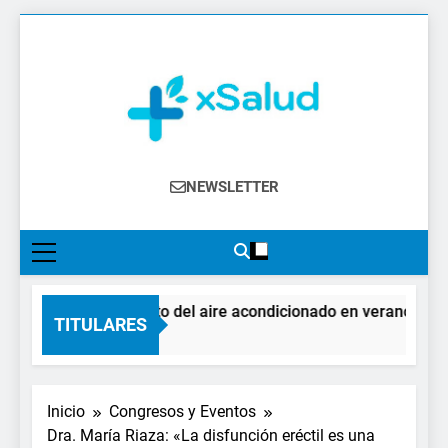
Saltar
al
contenido
XSalud
Noticias Del Sector Salud. Congresos Y
NEWSLETTER
Eventos, Política Sanitaria, Industria
Farmacéutica, Atención Primaria,
Especialistas, Farmacia, Etc…
El impacto del aire acondicionado en verano: claves
TITULARES
4 Días Atrás
Inicio
Congresos y Eventos
Dra. María Riaza: «La disfunción eréctil es una