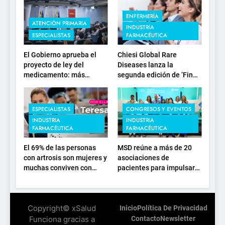
ENFERMERÍA
ATENCIÓN PRIMARIA
INDUSTRIA
ESPECIALISTAS
FARMACÉUTICA
El Gobierno aprueba el
Chiesi Global Rare
proyecto de ley del
Diseases lanza la
medicamento: más
segunda edición de ‘Find
sostenibilidad, autonomía
For Rare’ para impulsar la
estratégica y
investigación en
modernización para el
enfermedades de
ESPECIALISTAS
CONGRESOS Y EVENTOS
SNS
depósito lisosomal
INDUSTRIA
INDUSTRIA
FARMACÉUTICA
FARMACÉUTICA
El 69% de las personas
MSD reúne a más de 20
con artrosis son mujeres y
asociaciones de
muchas conviven con
pacientes para impulsar
dolor y rigidez a partir de
el diálogo sobre el
los 50, en plena etapa
presente y el futuro del
laboral
movimiento asociativo
Copyright© xSalud
Inicio
Política De Privacidad
Funciona gracias a
Contacto
Newsletter