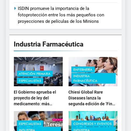
ISDIN promueve la importancia de la
fotoprotección entre los más pequeños con
proyecciones de películas de los Minions
Industria Farmacéutica
ENFERMERÍA
ATENCIÓN PRIMARIA
INDUSTRIA
ESPECIALISTAS
FARMACÉUTICA
El Gobierno aprueba el
Chiesi Global Rare
proyecto de ley del
Diseases lanza la
medicamento: más
segunda edición de ‘Find
sostenibilidad, autonomía
For Rare’ para impulsar la
estratégica y
investigación en
modernización para el
enfermedades de
ESPECIALISTAS
CONGRESOS Y EVENTOS
SNS
depósito lisosomal
INDUSTRIA
INDUSTRIA