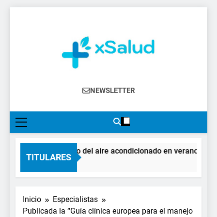
Saltar
al
contenido
XSalud
Noticias Del Sector Salud. Congresos Y
NEWSLETTER
Eventos, Política Sanitaria, Industria
Farmacéutica, Atención Primaria,
Especialistas, Farmacia, Etc…
El impacto del aire acondicionado en verano: claves 
TITULARES
3 Días Atrás
Inicio
Especialistas
Publicada la “Guía clínica europea para el manejo