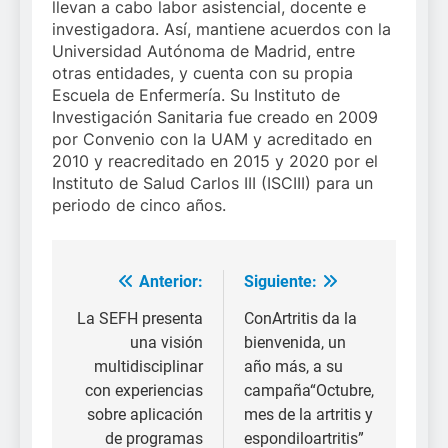
llevan a cabo labor asistencial, docente e
investigadora. Así, mantiene acuerdos con la
Universidad Autónoma de Madrid, entre
otras entidades, y cuenta con su propia
Escuela de Enfermería. Su Instituto de
Investigación Sanitaria fue creado en 2009
por Convenio con la UAM y acreditado en
2010 y reacreditado en 2015 y 2020 por el
Instituto de Salud Carlos III (ISCIII) para un
periodo de cinco años.
Anterior:
Siguiente:
Navegación
de
La SEFH presenta
ConArtritis da la
una visión
bienvenida, un
entradas
multidisciplinar
año más, a su
con experiencias
campaña“Octubre,
sobre aplicación
mes de la artritis y
de programas
espondiloartritis”