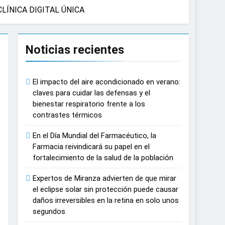
LÍNICA DIGITAL ÚNICA
causar daños irreversibles en la retina en
Noticias recientes
n del tratamiento de pacientes con cáncer
El impacto del aire acondicionado en verano:
n proyecciones de películas de los
claves para cuidar las defensas y el
bienestar respiratorio frente a los
contrastes térmicos
 del lactante
En el Día Mundial del Farmacéutico, la
razas, playas y otros espacios al aire
Farmacia reivindicará su papel en el
fortalecimiento de la salud de la población
 autonomía estratégica y modernización
Expertos de Miranza advierten de que mirar
el eclipse solar sin protección puede causar
daños irreversibles en la retina en solo unos
estar muscular del deportista
segundos