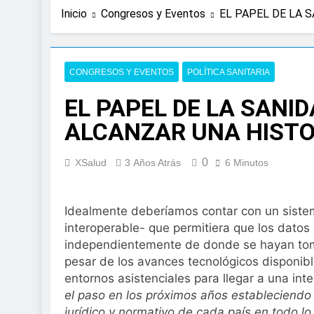
17 Horas Atrás
Inicio
Congresos y Eventos
EL PAPEL DE LA 
Expertos de Miranza
solo unos segund
2 Días Atrás
La presencia de un
CONGRESOS Y EVENTOS
POLÍTICA SANITARIA
colorrectal
EL PAPEL DE LA SANI
3 Días Atrás
ISDIN promueve la
ALCANZAR UNA HISTOR
Minions
1 Semana Atrás
0
La fisioterapia pe
XSalud
3 Años Atrás
6 Minutos
1 Semana Atrás
Aprobado el proye
Idealmente deberíamos contar con un sistema
libre
interoperable- que permitiera que los datos
2 Semanas Atrás
El Gobierno apru
independientemente de donde se hayan toma
para el SNS
pesar de los avances tecnológicos disponibl
2 Semanas Atrás
entornos asistenciales para llegar a una int
La fiebre del runn
el paso en los próximos años estableciendo 
2 Semanas Atrás
jurídico y normativo de cada país en todo lo 