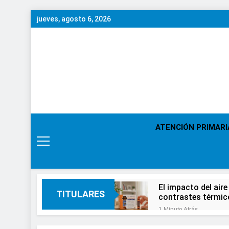
Saltar
jueves, agosto 6, 2026
al
contenido
ATENCIÓN PRIMARI
El impacto del aire
TITULARES
contrastes térmic
1 Minuto Atrás
En el Día Mundial