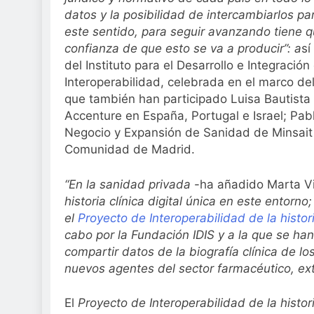
Sanidad publica e
datos y la posibilidad de intercambiarlos par
2 Semanas Atrás
este sentido, para seguir avanzando tiene que
confianza de que esto se va a producir”: a
sí
del Instituto para el Desarrollo e Integració
Interoperabilidad, celebrada en el marco del
que también han participado Luisa Bautista
Accenture en España, Portugal e Israel; Pab
Negocio y Expansión de Sanidad de Minsait y
Comunidad de Madrid.
“En la sanidad privada
-ha añadido Marta V
historia clínica digital única en este entor
el
Proyecto de Interoperabilidad de la histor
cabo por la Fundación IDIS y a la que se ha
compartir datos de la biografía clínica de l
nuevos agentes del sector farmacéutico, extr
El
Proyecto de Interoperabilidad de la histor