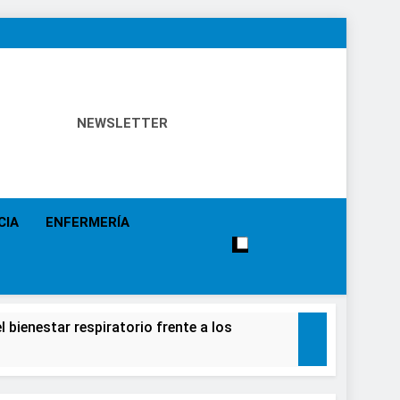
NEWSLETTER
 Política Sanitaria, Industria Farmacéutica, Atención
alistas, Farmacia, Etc…
CIA
ENFERMERÍA
 bienestar respiratorio frente a los
alecimiento de la salud de la población