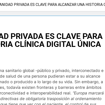
SANIDAD PRIVADA ES CLAVE PARA ALCANZAR UNA HISTORIA C
 advierten de que mirar el eclipse solar sin protección puede 
os
a bacteria en el tumor podría ser clave en la personalizació
DAD PRIVADA ES CLAVE PARA
 importancia de la fotoprotección entre los más pequeños co
IA CLÍNICA DIGITAL ÚNICA
diátrica puede ayudar a aliviar el malestar asociado al cólico
cto de ley del tabaco que amplía los espacios sin humo a ter
 sanitario global -público y privado, interconectado e
 de salud de una persona pudieran estar a su alcance
eba el proyecto de ley del medicamento: más sostenibilidad,
do o producido a lo largo de su vida. Sin embargo, a
es, todavía existen fronteras y barreras entre ámbitos
erconectividad e interoperabilidad real.
“Europa marcará
ing llega al verano: por qué el magnesio es clave para el bien
directivas de obligatoria trasposición al ordenamiento
que tiene que ver con el paciente, el control de sus