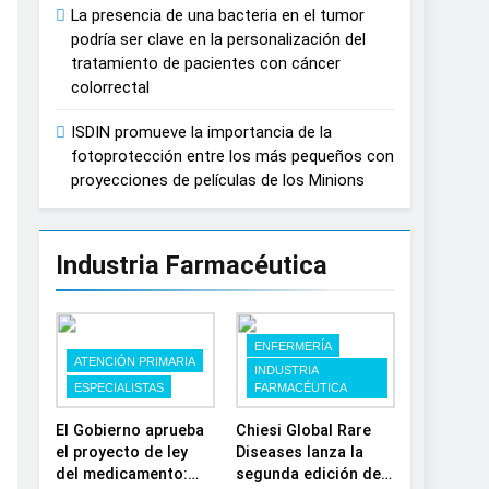
La presencia de una bacteria en el tumor
España
podría ser clave en la personalización del
tratamiento de pacientes con cáncer
colorrectal
ISDIN promueve la importancia de la
fotoprotección entre los más pequeños con
proyecciones de películas de los Minions
Industria Farmacéutica
ENFERMERÍA
ATENCIÓN PRIMARIA
INDUSTRIA
ESPECIALISTAS
FARMACÉUTICA
El Gobierno aprueba
Chiesi Global Rare
el proyecto de ley
Diseases lanza la
del medicamento:
segunda edición de