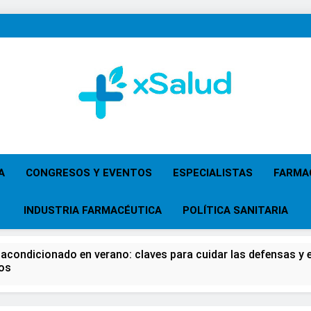
XSalud
Noticias Del Sector Salud. Congresos Y Eventos,
Primaria, Especi
A
CONGRESOS Y EVENTOS
ESPECIALISTAS
FARMA
INDUSTRIA FARMACÉUTICA
POLÍTICA SANITARIA
 acondicionado en verano: claves para cuidar las defensas y el
os
 del Farmacéutico, la Farmacia reivindicará su papel en el fort