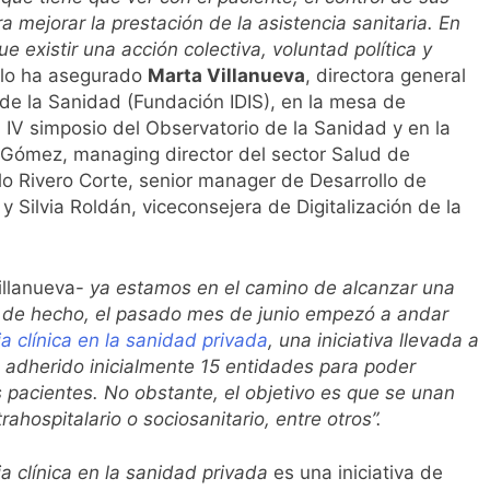
l primer análisis nacional sobre la situación de las TCAE en 
a mejorar la prestación de la asistencia sanitaria. En
 existir una acción colectiva, voluntad política y
 lo ha asegurado
Marta Villanueva
, directora general
n de la Sanidad (Fundación IDIS), en la mesa de
 IV simposio del Observatorio de la Sanidad y en la
 Gómez, managing director del sector Salud de
lo Rivero Corte, senior manager de Desarrollo de
 Silvia Roldán, viceconsejera de Digitalización de la
illanueva-
ya estamos en el camino de alcanzar una
no; de hecho, el pasado mes de junio empezó a andar
ia clínica en la sanidad privada
, una iniciativa llevada a
n adherido inicialmente 15 entidades para poder
os pacientes. No obstante, el objetivo es que se unan
ahospitalario o sociosanitario, entre otros”.
ia clínica en la sanidad privada
es una iniciativa de