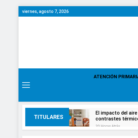
Saltar
viernes, agosto 7, 2026
al
contenido
ATENCIÓN PRIMARI
El impacto del aire
TITULARES
contrastes térmic
20 Horas Atrás
En el Día Mundial