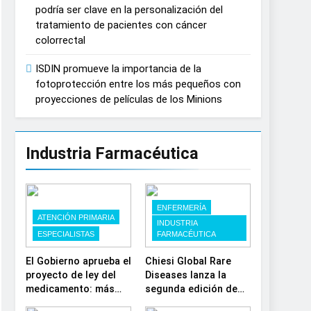
podría ser clave en la personalización del
España
tratamiento de pacientes con cáncer
colorrectal
ISDIN promueve la importancia de la
fotoprotección entre los más pequeños con
proyecciones de películas de los Minions
Industria Farmacéutica
ENFERMERÍA
ATENCIÓN PRIMARIA
INDUSTRIA
ESPECIALISTAS
FARMACÉUTICA
El Gobierno aprueba el
Chiesi Global Rare
proyecto de ley del
Diseases lanza la
medicamento: más
segunda edición de
sostenibilidad,
‘Find For Rare’ para