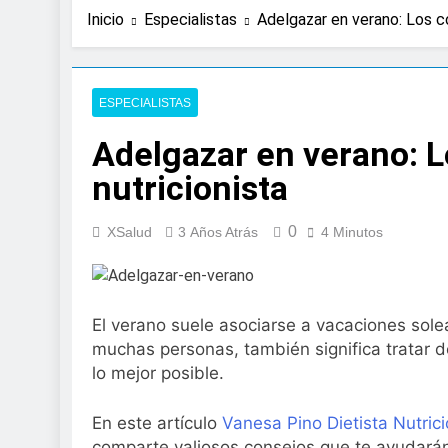
2 Días Atrás
Inicio
Especialistas
Adelgazar en verano: Los co
Expertos de Miranza
solo unos segund
3 Días Atrás
La presencia de un
ESPECIALISTAS
colorrectal
Adelgazar en verano: L
4 Días Atrás
ISDIN promueve la
nutricionista
Minions
1 Semana Atrás
0
La fisioterapia pe
XSalud
3 Años Atrás
4 Minutos
1 Semana Atrás
Aprobado el proye
libre
El verano suele asociarse a vacaciones solea
2 Semanas Atrás
El Gobierno apru
muchas personas, también significa tratar d
para el SNS
lo mejor posible.
2 Semanas Atrás
La fiebre del runn
En este artículo
Vanesa Pino Dietista Nutrici
2 Semanas Atrás
comparte valiosos consejos que te ayudarán