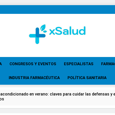
XSalud
Noticias Del Sector Salud. Congresos Y Eventos,
Primaria, Especi
A
CONGRESOS Y EVENTOS
ESPECIALISTAS
FARMA
INDUSTRIA FARMACÉUTICA
POLÍTICA SANITARIA
 acondicionado en verano: claves para cuidar las defensas y el
os
 del Farmacéutico, la Farmacia reivindicará su papel en el fort