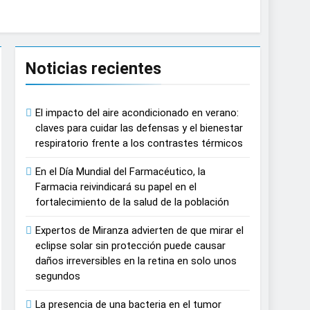
causar daños irreversibles en la retina en
Noticias recientes
n del tratamiento de pacientes con cáncer
El impacto del aire acondicionado en verano:
n proyecciones de películas de los
claves para cuidar las defensas y el bienestar
respiratorio frente a los contrastes térmicos
 del lactante
En el Día Mundial del Farmacéutico, la
Farmacia reivindicará su papel en el
razas, playas y otros espacios al aire
fortalecimiento de la salud de la población
Expertos de Miranza advierten de que mirar el
 autonomía estratégica y modernización
eclipse solar sin protección puede causar
daños irreversibles en la retina en solo unos
segundos
estar muscular del deportista
La presencia de una bacteria en el tumor