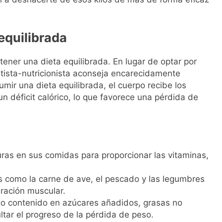
l primer análisis nacional sobre la situación de las TCAE en 
equilibrada
ener una dieta equilibrada. En lugar de optar por
ista-nutricionista aconseja encarecidamente
mir una dieta equilibrada, el cuerpo recibe los
un déficit calórico, lo que favorece una pérdida de
uras en sus comidas para proporcionar las vitaminas,
s como la carne de ave, el pescado y las legumbres
aración muscular.
lto contenido en azúcares añadidos, grasas no
ltar el progreso de la pérdida de peso.