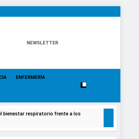
NEWSLETTER
 Política Sanitaria, Industria Farmacéutica, Atención
alistas, Farmacia, Etc…
CIA
ENFERMERÍA
 bienestar respiratorio frente a los
alecimiento de la salud de la población