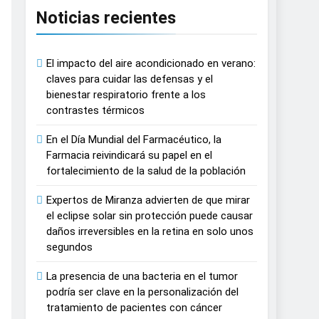
Noticias recientes
n del tratamiento de pacientes con cáncer
El impacto del aire acondicionado en verano:
n proyecciones de películas de los
claves para cuidar las defensas y el
bienestar respiratorio frente a los
contrastes térmicos
 del lactante
En el Día Mundial del Farmacéutico, la
razas, playas y otros espacios al aire
Farmacia reivindicará su papel en el
fortalecimiento de la salud de la población
 autonomía estratégica y modernización
Expertos de Miranza advierten de que mirar
el eclipse solar sin protección puede causar
daños irreversibles en la retina en solo unos
estar muscular del deportista
segundos
La presencia de una bacteria en el tumor
España
podría ser clave en la personalización del
tratamiento de pacientes con cáncer