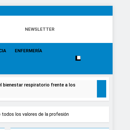
NEWSLETTER
 Eventos, Política Sanitaria, Industria Farmacéutica,
a, Especialistas, Farmacia, Etc…
CIA
ENFERMERÍA
 bienestar respiratorio frente a los
alecimiento de la salud de la población
 todos los valores de la profesión
causar daños irreversibles en la retina en