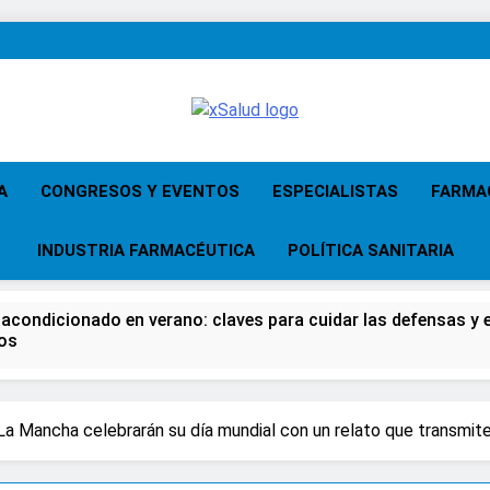
XSalud
Noticias Del Sector Salud. Congresos Y
Atención Primari
A
CONGRESOS Y EVENTOS
ESPECIALISTAS
FARMA
INDUSTRIA FARMACÉUTICA
POLÍTICA SANITARIA
 acondicionado en verano: claves para cuidar las defensas y el
os
 del Farmacéutico, la Farmacia reivindicará su papel en el fort
La Mancha celebrarán su día mundial con un relato que transmite
 advierten de que mirar el eclipse solar sin protección puede 
os