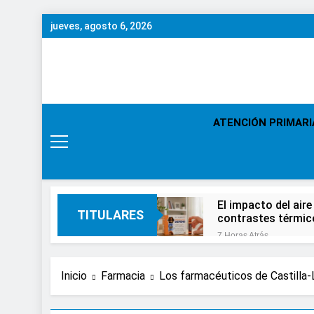
Saltar
jueves, agosto 6, 2026
al
contenido
ATENCIÓN PRIMARI
El impacto del aire
TITULARES
contrastes térmic
7 Horas Atrás
En el Día Mundial
1 Día Atrás
Inicio
Farmacia
Los farmacéuticos de Castilla-
Expertos de Miranza
solo unos segund