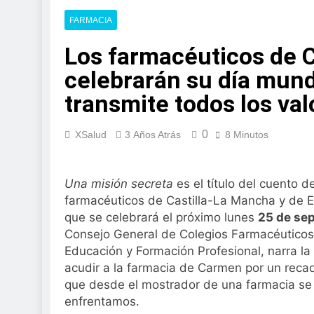
2 Días Atrás
La presencia de un
FARMACIA
colorrectal
Los farmacéuticos de 
3 Días Atrás
ISDIN promueve la
celebrarán su día mund
Minions
transmite todos los val
1 Semana Atrás
La fisioterapia pe
1 Semana Atrás
0
XSalud
3 Años Atrás
8 Minutos
Aprobado el proye
libre
2 Semanas Atrás
Una misión secreta
es el título del cuento de
El Gobierno apru
farmacéuticos de Castilla-La Mancha y de 
para el SNS
que se celebrará el próximo lunes
25 de se
2 Semanas Atrás
Consejo General de Colegios Farmacéuticos 
La fiebre del runn
Educación y Formación Profesional, narra la 
2 Semanas Atrás
acudir a la farmacia de Carmen por un recad
Sanidad publica e
que desde el mostrador de una farmacia se r
2 Semanas Atrás
enfrentamos.