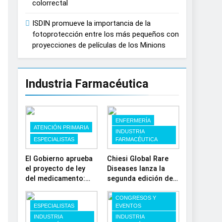
colorrectal
ISDIN promueve la importancia de la
fotoprotección entre los más pequeños con
proyecciones de películas de los Minions
Industria Farmacéutica
ENFERMERÍA
ATENCIÓN PRIMARIA
INDUSTRIA
ESPECIALISTAS
FARMACÉUTICA
El Gobierno aprueba
Chiesi Global Rare
el proyecto de ley
Diseases lanza la
del medicamento:
segunda edición de
más sostenibilidad,
‘Find For Rare’ para
autonomía
impulsar la
CONGRESOS Y
ESPECIALISTAS
EVENTOS
estratégica y
investigación en
INDUSTRIA
INDUSTRIA
modernización para
enfermedades de