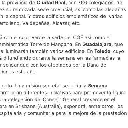
n la provincia de
Ciudad Real,
con 766 colegiados, de
vez su remozada sede provincial, así como las aledañas
n la capital. Y otros edificios emblemáticos de varias
ertollano, Valdepeñas, Alcázar, etc.
rá con el color verde la sede del COF así como el
la emblemática Torre de Mangana. En
Guadalajara
, que
e iluminarán también varios edificios. En
Toledo
, cuyo
á difundiendo durante la semana en las farmacias la
 solidaridad con los afectados por la Dana de
ciones este año.
uento “Una misión secreta” se inicia la
Semana
rrollarán diferentes iniciativas para promover la figura
4 la delegación del Consejo General presente en el
a en Brisbane (Australia), expondrá, entre otros, los
pitalaria y comunitaria para la mejora de la prestación