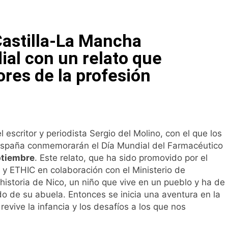
a bacteria en el tumor podría ser clave en la personalizació
Castilla-La Mancha
 importancia de la fotoprotección entre los más pequeños co
ial con un relato que
ores de la profesión
diátrica puede ayudar a aliviar el malestar asociado al cólico
cto de ley del tabaco que amplía los espacios sin humo a ter
l escritor y periodista Sergio del Molino, con el que los
eba el proyecto de ley del medicamento: más sostenibilidad,
España conmemorarán el Día Mundial del Farmacéutico
ptiembre
. Este relato, que ha sido promovido por el
y ETHIC en colaboración con el Ministerio de
ing llega al verano: por qué el magnesio es clave para el bien
historia de Nico, un niño que vive en un pueblo y ha de
o de su abuela. Entonces se inicia una aventura en la
l primer análisis nacional sobre la situación de las TCAE en 
evive la infancia y los desafíos a los que nos