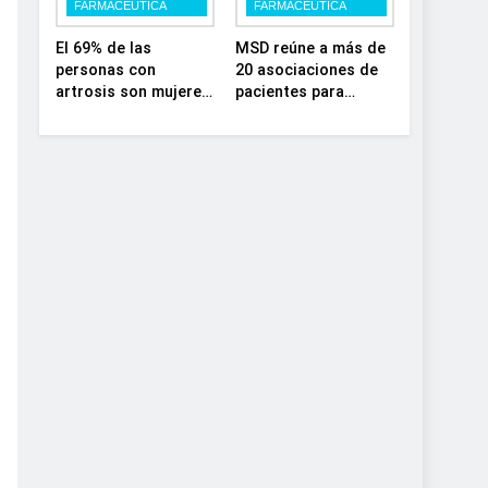
FARMACÉUTICA
FARMACÉUTICA
el SNS
depósito lisosomal
El 69% de las
MSD reúne a más de
personas con
20 asociaciones de
artrosis son mujeres
pacientes para
y muchas conviven
impulsar el diálogo
con dolor y rigidez a
sobre el presente y
partir de los 50, en
el futuro del
plena etapa laboral
movimiento
asociativo