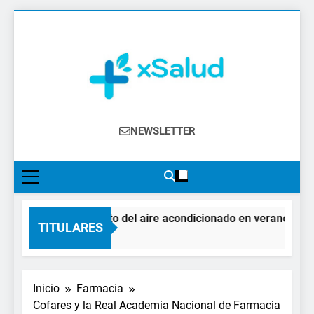
Saltar
al
contenido
XSalud
Noticias Del Sector Salud. Congresos Y
NEWSLETTER
Eventos, Política Sanitaria, Industria
Farmacéutica, Atención Primaria,
Especialistas, Farmacia, Etc…
El impacto del aire acondicionado en verano: claves
TITULARES
3 Días Atrás
Inicio
Farmacia
Cofares y la Real Academia Nacional de Farmacia