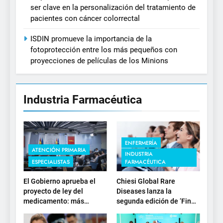
ser clave en la personalización del tratamiento de
pacientes con cáncer colorrectal
ISDIN promueve la importancia de la
fotoprotección entre los más pequeños con
proyecciones de películas de los Minions
Industria Farmacéutica
ENFERMERÍA
ATENCIÓN PRIMARIA
INDUSTRIA
ESPECIALISTAS
FARMACÉUTICA
El Gobierno aprueba el
Chiesi Global Rare
proyecto de ley del
Diseases lanza la
medicamento: más
segunda edición de ‘Find
sostenibilidad, autonomía
For Rare’ para impulsar la
estratégica y
investigación en