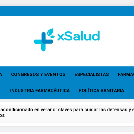
XSalud
Noticias Del Sector Salud. Congresos Y Eventos,
Primaria, Especi
A
CONGRESOS Y EVENTOS
ESPECIALISTAS
FARMA
INDUSTRIA FARMACÉUTICA
POLÍTICA SANITARIA
 acondicionado en verano: claves para cuidar las defensas y el
os
 del Farmacéutico, la Farmacia reivindicará su papel en el fort