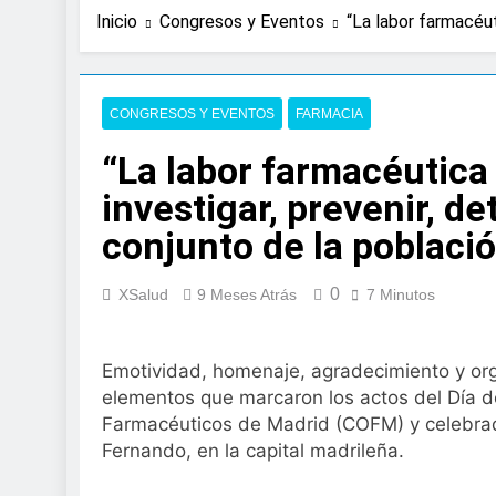
1 Día Atrás
Inicio
Congresos y Eventos
“La labor farmacéuti
Expertos de Miranza
solo unos segund
2 Días Atrás
La presencia de un
CONGRESOS Y EVENTOS
FARMACIA
colorrectal
“La labor farmacéutica
4 Días Atrás
ISDIN promueve la
investigar, prevenir, det
Minions
conjunto de la poblaci
1 Semana Atrás
La fisioterapia pe
1 Semana Atrás
0
XSalud
9 Meses Atrás
7 Minutos
Aprobado el proye
libre
2 Semanas Atrás
Emotividad, homenaje, agradecimiento y orgu
El Gobierno apru
elementos que marcaron los actos del Día de
para el SNS
Farmacéuticos de Madrid (COFM) y celebrad
2 Semanas Atrás
Fernando, en la capital madrileña.
La fiebre del runn
2 Semanas Atrás