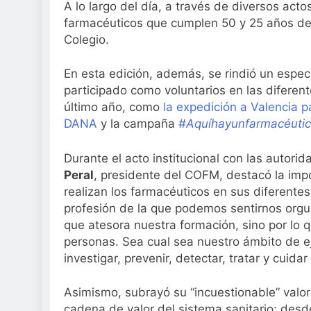
A lo largo del día, a través de diversos acto
Sanidad publica e
farmacéuticos que cumplen 50 y 25 años de 
3 Semanas Atrás
Colegio.
En esta edición, además, se rindió un espe
participado como voluntarios en las diferent
último año, como
la expedición a Valencia p
DANA
y la campaña
#Aquíhayunfarmacéuti
Durante el acto institucional con las autorid
Peral
, presidente del COFM, destacó la import
realizan los farmacéuticos en sus diferente
profesión de la que podemos sentirnos orgul
que atesora nuestra formación, sino por lo q
personas. Sea cual sea nuestro ámbito de ej
investigar, prevenir, detectar, tratar y cuida
Asimismo, subrayó su “incuestionable” valor 
cadena de valor del sistema sanitario: desd