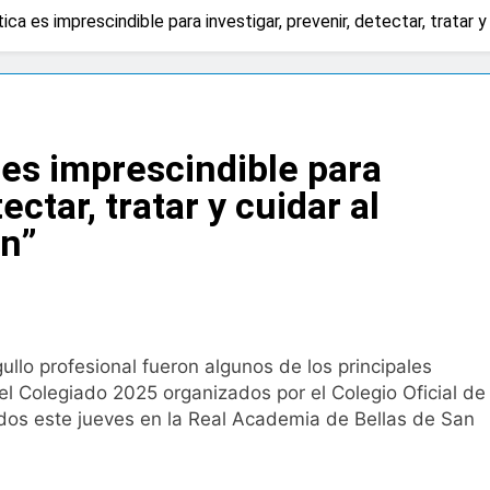
ca es imprescindible para investigar, prevenir, detectar, tratar y
 advierten de que mirar el eclipse solar sin protección puede 
os
a bacteria en el tumor podría ser clave en la personalizació
 es imprescindible para
 importancia de la fotoprotección entre los más pequeños c
ectar, tratar y cuidar al
ón”
diátrica puede ayudar a aliviar el malestar asociado al cólico
cto de ley del tabaco que amplía los espacios sin humo a ter
llo profesional fueron algunos de los principales
eba el proyecto de ley del medicamento: más sostenibilidad,
l Colegiado 2025 organizados por el Colegio Oficial de
os este jueves en la Real Academia de Bellas de San
ing llega al verano: por qué el magnesio es clave para el bien