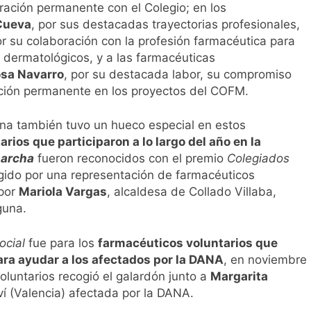
ración permanente con el Colegio; en los
 Cueva
, por sus destacadas trayectorias profesionales,
r su colaboración con la profesión farmacéutica para
s dermatológicos, y a las farmacéuticas
osa Navarro
, por su destacada labor, su compromiso
cación permanente en los proyectos del COFM.
ana también tuvo un hueco especial en estos
rios que participaron a lo largo del año en la
marcha
fueron reconocidos con el premio
Colegiados
ogido por una representación de farmacéuticos
 por
Mariola Vargas
, alcaldesa de Collado Villaba,
guna.
ocial
fue para los
farmacéuticos voluntarios que
ara ayudar a los afectados por la DANA
, en noviembre
luntarios recogió el galardón junto a
Margarita
í (Valencia) afectada por la DANA.