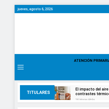
Saltar
jueves, agosto 6, 2026
al
contenido
ATENCIÓN PRIMARI
El impacto del aire
TITULARES
contrastes térmic
16 Horas Atrás
En el Día Mundial