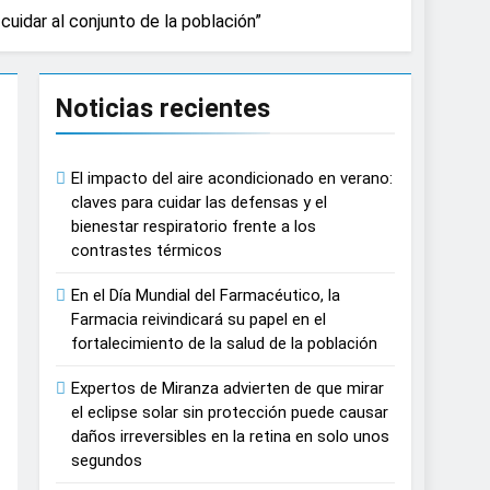
 cuidar al conjunto de la población”
causar daños irreversibles en la retina en
Noticias recientes
n del tratamiento de pacientes con cáncer
El impacto del aire acondicionado en verano:
on proyecciones de películas de los
claves para cuidar las defensas y el
bienestar respiratorio frente a los
contrastes térmicos
 del lactante
En el Día Mundial del Farmacéutico, la
razas, playas y otros espacios al aire
Farmacia reivindicará su papel en el
fortalecimiento de la salud de la población
 autonomía estratégica y modernización
Expertos de Miranza advierten de que mirar
el eclipse solar sin protección puede causar
daños irreversibles en la retina en solo unos
estar muscular del deportista
segundos