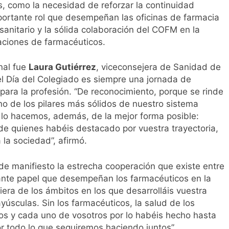
s, como la necesidad de reforzar la continuidad
importante rol que desempeñan las oficinas de farmacia
anitario y la sólida colaboración del COFM en la
raciones de farmacéuticos.
nal fue
Laura Gutiérrez
, viceconsejera de Sanidad de
l Día del Colegiado es siempre una jornada de
 para la profesión. “De reconocimiento, porque se rinde
o de los pilares más sólidos de nuestro sistema
ue lo hacemos, además, de la mejor forma posible:
 de quienes habéis destacado por vuestra trayectoria,
 la sociedad”, afirmó.
e manifiesto la estrecha cooperación que existe entre
ortante papel que desempeñan los farmacéuticos en la
era de los ámbitos en los que desarrolláis vuestra
úsculas. Sin los farmacéuticos, la salud de los
dos y cada uno de vosotros por lo habéis hecho hasta
or todo lo que seguiremos haciendo juntos”.