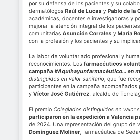
por su defensa de los pacientes y su colabo
dermatólogos
Raúl de Lucas
y
Pablo de la
académicas, docentes e investigadoras y po
mejorar la atención integral de los paciente
comunitarias
Asunción Corrales
y
María R
con la profesión y los pacientes y su impli
La labor de voluntariado profesional y hum
reconocimientos. Los
farmacéuticos volunta
campaña
#Aquíhayunfarmacéutico… en 
distinguidos en valor sanitario
, que fue rec
participantes en la campaña acompañados
y
Víctor José Gutiérrez
, alcalde de Torrela
El premio
Colegiados distinguidos en valor s
participaron en la expedición a Valencia p
de 2024. Una representación del grupo de vo
Domínguez Moliner
, farmacéutica de Sedav