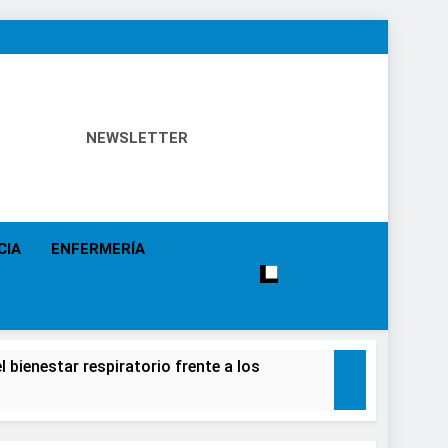
NEWSLETTER
 Política Sanitaria, Industria Farmacéutica, Atención
alistas, Farmacia, Etc…
CIA
ENFERMERÍA
 bienestar respiratorio frente a los
alecimiento de la salud de la población