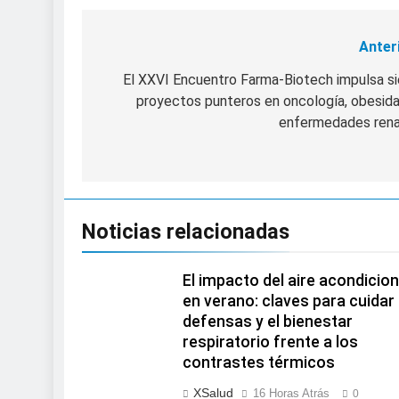
Anter
Navegación
de
El XXVI Encuentro Farma-Biotech impulsa s
proyectos punteros en oncología, obesid
entradas
enfermedades rena
Noticias relacionadas
El impacto del aire acondicio
en verano: claves para cuidar 
defensas y el bienestar
respiratorio frente a los
contrastes térmicos
XSalud
16 Horas Atrás
0