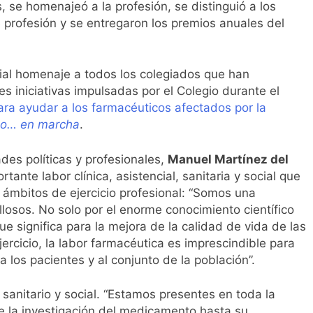
s, se homenajeó a la profesión, se distinguió a los
l primer análisis nacional sobre la situación de las TCAE en 
profesión y se entregaron los premios anuales del
cial homenaje a todos los colegiados que han
es iniciativas impulsadas por el Colegio durante el
ara ayudar a los farmacéuticos afectados por la
co… en marcha
.
ades políticas y profesionales,
Manuel Martínez del
ante labor clínica, asistencial, sanitaria y social que
s ámbitos de ejercicio profesional: “Somos una
losos. No solo por el enorme conocimiento científico
ue significa para la mejora de la calidad de vida de las
ercicio, la labor farmacéutica es imprescindible para
r a los pacientes y al conjunto de la población”.
sanitario y social. “Estamos presentes en toda la
e la investigación del medicamento hasta su