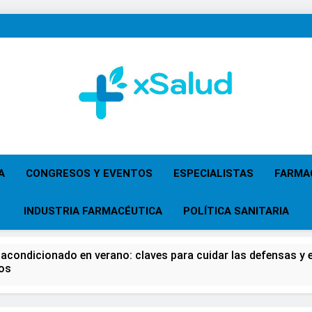
XSalud
Noticias Del Sector Salud. Congresos Y Eventos,
Primaria, Especi
A
CONGRESOS Y EVENTOS
ESPECIALISTAS
FARMA
INDUSTRIA FARMACÉUTICA
POLÍTICA SANITARIA
 acondicionado en verano: claves para cuidar las defensas y el
os
 del Farmacéutico, la Farmacia reivindicará su papel en el fort