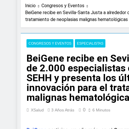
3 Días Atrás
Inicio
Congresos y Eventos
Expertos de Miranza
BeiGene recibe en Sevilla-Santa Justa a alrededor 
solo unos segund
tratamiento de neoplasias malignas hematológicas
4 Días Atrás
La presencia de un
colorrectal
5 Días Atrás
CONGRESOS Y EVENTOS
ESPECIALISTAS
ISDIN promueve la
Minions
BeiGene recibe en Sevi
1 Semana Atrás
de 2.000 especialistas
La fisioterapia pe
SEHH y presenta los úl
2 Semanas Atrás
Aprobado el proye
innovación para el tra
libre
malignas hematológic
2 Semanas Atrás
El Gobierno apru
para el SNS
0
XSalud
3 Años Atrás
6 Minutos
2 Semanas Atrás
La fiebre del runn
2 Semanas Atrás