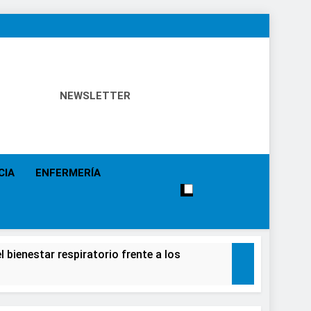
NEWSLETTER
 Política Sanitaria, Industria Farmacéutica, Atención
alistas, Farmacia, Etc…
CIA
ENFERMERÍA
 bienestar respiratorio frente a los
alecimiento de la salud de la población