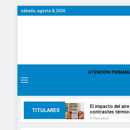
Saltar
sábado, agosto 8, 2026
al
contenido
ATENCIÓN PRIMARI
El impacto del aire
TITULARES
contrastes térmic
2 Días Atrás
En el Día Mundial