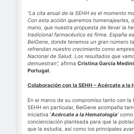
“La cita anual de la SEHH es el momento m
Con esta acción queremos homenajearles, d
mano, que nuestra propuesta de llevar la he
tradicional farmacéutico es firme. España e
BeiGene, donde tenemos un gran número ta
refrendan nuestro crecimiento como empre
Nacional de Salud. Los resultados que vamo
demuestran”,
afirma
Cristina García Medini
Portugal.
Colaboración con la SEHH – Acércate a la
En el marco de su compromiso tanto con la 
SEHH en particular, BeiGene acompaña tamb
iniciativa
‘
Acércate a la Hematología’
como u
concienciación planteada para que la poblac
que la estudia, así como los principales a