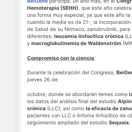
BeiGene
participa, un año más, en el
Congr
Sanidad publica e
Hemoterapia (SEHH)
, que este año celebra
3 Semanas Atrás
una forma muy especial, ya que este año la
cuando la media es de 21-, la incorporación 
de Salud de su fármaco, zanubrutinib, para 
diferentes:
leucemia
linfocítica
crónica
(L
y
macroglobulinemia de Waldenström
(M
Compromiso con la ciencia
Durante la celebración del Congreso,
BeiGe
jueves 26 de
octubre, donde se abordarán temas como
l
los datos del análisis final del estudio
Alpin
crónica
(LLC); así como
la eficacia de zan
pacientes con LLC o linfoma linfocítico de c
seguimiento ampliado del estudio
Sequoia