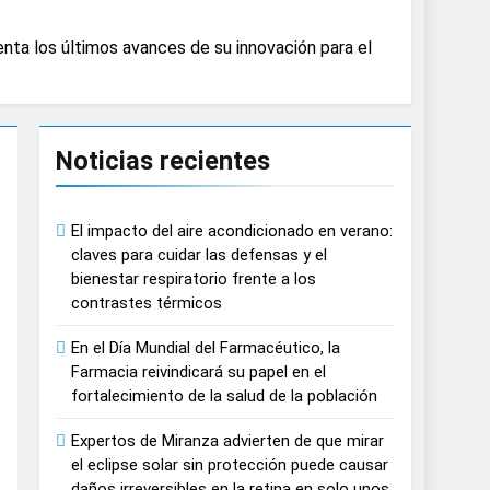
causar daños irreversibles en la retina en
nta los últimos avances de su innovación para el
n del tratamiento de pacientes con cáncer
Noticias recientes
n proyecciones de películas de los
El impacto del aire acondicionado en verano:
 del lactante
claves para cuidar las defensas y el
bienestar respiratorio frente a los
contrastes térmicos
razas, playas y otros espacios al aire
En el Día Mundial del Farmacéutico, la
Farmacia reivindicará su papel en el
 autonomía estratégica y modernización
fortalecimiento de la salud de la población
Expertos de Miranza advierten de que mirar
estar muscular del deportista
el eclipse solar sin protección puede causar
daños irreversibles en la retina en solo unos