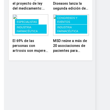
el proyecto de ley
Diseases lanza la
del medicamento:
segunda edición de
más sostenibilidad,
‘Find For Rare’ para
autonomía
impulsar la
CONGRESOS Y
ESPECIALISTAS
EVENTOS
estratégica y
investigación en
INDUSTRIA
INDUSTRIA
modernización para
enfermedades de
FARMACÉUTICA
FARMACÉUTICA
el SNS
depósito lisosomal
El 69% de las
MSD reúne a más de
personas con
20 asociaciones de
artrosis son mujeres
pacientes para
y muchas conviven
impulsar el diálogo
con dolor y rigidez a
sobre el presente y
partir de los 50, en
el futuro del
plena etapa laboral
movimiento
asociativo