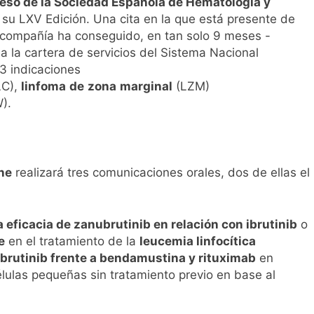
eso de la Sociedad Española de Hematología y
l primer análisis nacional sobre la situación de las TCAE en 
 su LXV Edición. Una cita en la que está presente de
 compañía ha conseguido, en tan solo 9 meses -
a la cartera de servicios del Sistema Nacional
3 indicaciones
LC),
linfoma
de
zona
marginal
(LZM)
W).
ne
realizará tres comunicaciones orales, dos de ellas el
a eficacia de zanubrutinib en relación con ibrutinib
o
e
en el tratamiento de la
leucemia linfocítica
ubrutinib frente a bendamustina y rituximab
en
élulas pequeñas sin tratamiento previo en base al
.