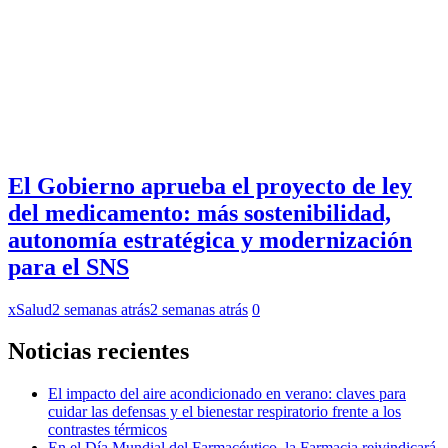
El Gobierno aprueba el proyecto de ley
del medicamento: más sostenibilidad,
autonomía estratégica y modernización
para el SNS
xSalud
2 semanas atrás
2 semanas atrás
0
Noticias recientes
El impacto del aire acondicionado en verano: claves para
cuidar las defensas y el bienestar respiratorio frente a los
contrastes térmicos
En el Día Mundial del Farmacéutico, la Farmacia reivindicará