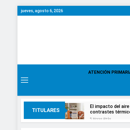
Saltar
jueves, agosto 6, 2026
al
contenido
ATENCIÓN PRIMARI
El impacto del aire
TITULARES
contrastes térmic
5 Horas Atrás
En el Día Mundial