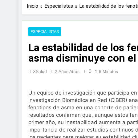
21 Horas Atrás
Inicio
Especialistas
La estabilidad de los fenot
Expertos de Miranza
solo unos segund
2 Días Atrás
La presencia de un
ESPECIALISTAS
colorrectal
La estabilidad de los f
3 Días Atrás
ISDIN promueve la
asma disminuye con el
Minions
1 Semana Atrás
0
La fisioterapia pe
XSalud
2 Años Atrás
6 Minutos
1 Semana Atrás
Aprobado el proye
Un equipo de investigación que participa en
libre
Investigación Biomédica en Red (CIBER) anal
2 Semanas Atrás
El Gobierno apru
fenotipos de asma en una cohorte de pacie
para el SNS
resultados confirman que, aunque estos fen
2 Semanas Atrás
primer año, su inestabilidad aumenta a part
La fiebre del runn
importancia de realizar estudios continuos 
2 Semanas Atrás
los pacientes para mejorar su estabilidad cl