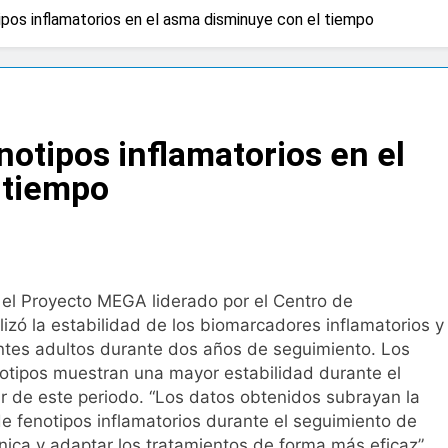
ipos inflamatorios en el asma disminuye con el tiempo
 advierten de que mirar el eclipse solar sin protección puede 
os
a bacteria en el tumor podría ser clave en la personalizació
enotipos inflamatorios en el
 importancia de la fotoprotección entre los más pequeños co
 tiempo
diátrica puede ayudar a aliviar el malestar asociado al cólico
cto de ley del tabaco que amplía los espacios sin humo a ter
 el Proyecto MEGA liderado por el Centro de
izó la estabilidad de los biomarcadores inflamatorios y
eba el proyecto de ley del medicamento: más sostenibilidad,
ntes adultos durante dos años de seguimiento. Los
otipos muestran una mayor estabilidad durante el
ir de este periodo. “Los datos obtenidos subrayan la
ing llega al verano: por qué el magnesio es clave para el bien
de fenotipos inflamatorios durante el seguimiento de
ínica y adaptar los tratamientos de forma más eficaz”,