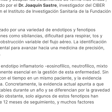
l primer análisis nacional sobre la situación de las TCAE en 
do por el
Dr. Joaquín Sastre
, investigador del CIBER
el Instituto de Investigación Sanitaria de la Fundación
zado por una variedad de endotipos y fenotipos
s como sibilancias, dificultad para respirar, tos y
strucción variable del flujo aéreo. La identificación
ental para avanzar hacia una medicina de precisión,
.
endotipo inflamatorio -eosinofílico, neutrofílico, mixto
onente esencial en la gestión de esta enfermedad. Sin
n el tiempo en un mismo paciente, y la evidencia
ada. Concretamente, la evidencia actual apunta a que
tables durante un año y se diferencian por la gravedad
. No obstante, solo algunos de estos fenotipos han
e 12 meses de seguimiento, y muchos factores