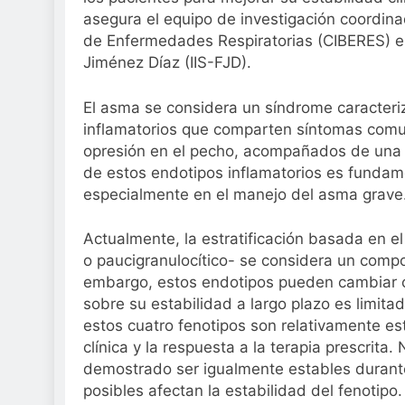
Sanidad publica e
asegura el equipo de investigación coordina
2 Semanas Atrás
de Enfermedades Respiratorias (CIBERES) en 
Jiménez Díaz (IIS-FJD).
El asma se considera un síndrome caracteri
inflamatorios que comparten síntomas comune
opresión en el pecho, acompañados de una ob
de estos endotipos inflamatorios es fundam
especialmente en el manejo del asma grave
Actualmente, la estratificación basada en el 
o paucigranulocítico- se considera un comp
embargo, estos endotipos pueden cambiar co
sobre su estabilidad a largo plazo es limit
estos cuatro fenotipos son relativamente es
clínica y la respuesta a la terapia prescrita
demostrado ser igualmente estables durant
posibles afectan la estabilidad del fenotipo.