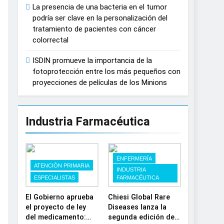
La presencia de una bacteria en el tumor
España
podría ser clave en la personalización del
tratamiento de pacientes con cáncer
colorrectal
ISDIN promueve la importancia de la
fotoprotección entre los más pequeños con
proyecciones de películas de los Minions
Industria Farmacéutica
ENFERMERÍA
ATENCIÓN PRIMARIA
INDUSTRIA
ESPECIALISTAS
FARMACÉUTICA
El Gobierno aprueba
Chiesi Global Rare
el proyecto de ley
Diseases lanza la
del medicamento:
segunda edición de