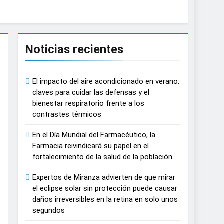
causar daños irreversibles en la retina en
Noticias recientes
n del tratamiento de pacientes con cáncer
El impacto del aire acondicionado en verano:
n proyecciones de películas de los
claves para cuidar las defensas y el
bienestar respiratorio frente a los
contrastes térmicos
 del lactante
En el Día Mundial del Farmacéutico, la
razas, playas y otros espacios al aire
Farmacia reivindicará su papel en el
fortalecimiento de la salud de la población
 autonomía estratégica y modernización
Expertos de Miranza advierten de que mirar
el eclipse solar sin protección puede causar
daños irreversibles en la retina en solo unos
estar muscular del deportista
segundos