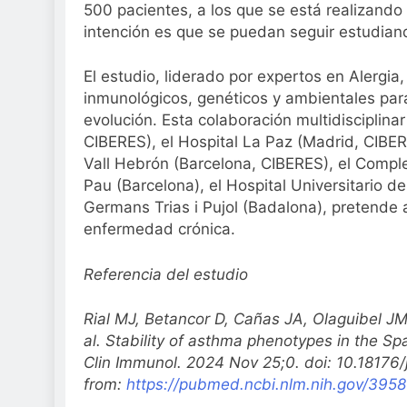
500 pacientes, a los que se está realizand
intención es que se puedan seguir estudia
El estudio, liderado por expertos en Alergi
inmunológicos, genéticos y ambientales pa
evolución. Esta colaboración multidisciplina
CIBERES), el Hospital La Paz (Madrid, CIBERE
Vall Hebrón (Barcelona, CIBERES), el Comple
Pau (Barcelona), el Hospital Universitario 
Germans Trias i Pujol (Badalona), pretende
enfermedad crónica.
Referencia del estudio
Rial MJ, Betancor D, Cañas JA, Olaguibel J
al.
Stability of asthma phenotypes in the Spa
Clin Immunol. 2024 Nov 25;0. doi: 10.18176/j
from:
https://pubmed.ncbi.nlm.nih.gov/395