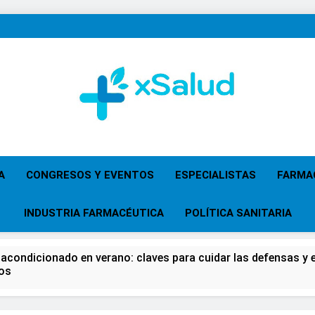
XSalud
Noticias Del Sector Salud. Congresos Y Eventos,
Primaria, Especi
A
CONGRESOS Y EVENTOS
ESPECIALISTAS
FARMA
INDUSTRIA FARMACÉUTICA
POLÍTICA SANITARIA
 acondicionado en verano: claves para cuidar las defensas y el
os
 del Farmacéutico, la Farmacia reivindicará su papel en el fort