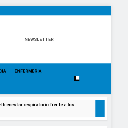
NEWSLETTER
 Política Sanitaria, Industria Farmacéutica, Atención
alistas, Farmacia, Etc…
CIA
ENFERMERÍA
 bienestar respiratorio frente a los
alecimiento de la salud de la población