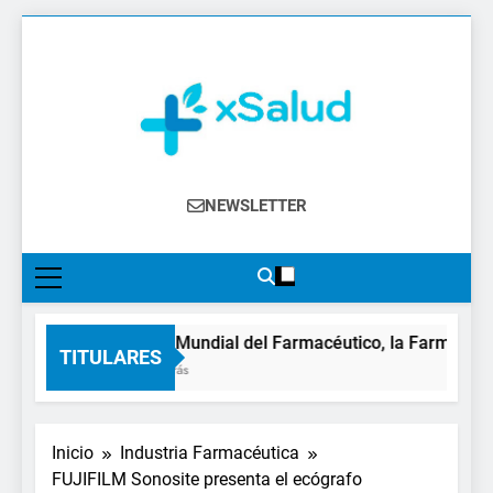
Saltar
al
contenido
XSalud
Noticias Del Sector Salud. Congresos Y
NEWSLETTER
Eventos, Política Sanitaria, Industria
Farmacéutica, Atención Primaria,
Especialistas, Farmacia, Etc…
En el Día Mundial del Farmacéutico, la Farmacia rei
TITULARES
13 Horas Atrás
Inicio
Industria Farmacéutica
FUJIFILM Sonosite presenta el ecógrafo