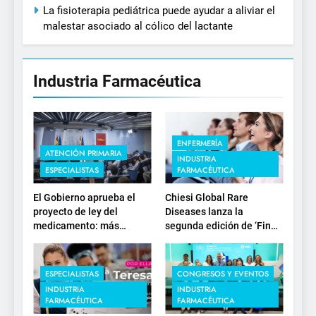
La fisioterapia pediátrica puede ayudar a aliviar el
malestar asociado al cólico del lactante
Industria Farmacéutica
ENFERMERÍA
ATENCIÓN PRIMARIA
INDUSTRIA
ESPECIALISTAS
FARMACÉUTICA
El Gobierno aprueba el
Chiesi Global Rare
proyecto de ley del
Diseases lanza la
medicamento: más
segunda edición de ‘Find
sostenibilidad, autonomía
For Rare’ para impulsar la
estratégica y
investigación en
modernización para el
enfermedades de
ESPECIALISTAS
CONGRESOS Y EVENTOS
SNS
depósito lisosomal
INDUSTRIA
INDUSTRIA
FARMACÉUTICA
FARMACÉUTICA