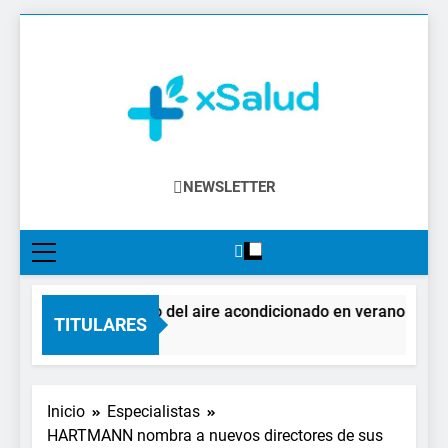
Saltar
al
contenido
XSalud
Noticias Del Sector Salud. Congresos Y
NEWSLETTER
Eventos, Política Sanitaria, Industria
Farmacéutica, Atención Primaria,
Especialistas, Farmacia, Etc…
El impacto del aire acondicionado en verano: claves 
TITULARES
1 Día Atrás
Inicio
Especialistas
HARTMANN nombra a nuevos directores de sus