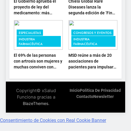
El Gobierno aprueba el
Chiesi Global Rare
proyecto de ley del
Diseases lanza la
medicamento: más
segunda edición de ‘Find
sostenibilidad, autonomía
For Rare’ para impulsar la
estratégica y
investigación en
modernización para el
enfermedades de
ESPECIALISTAS
CONGRESOS Y EVENTOS
SNS
depósito lisosomal
INDUSTRIA
INDUSTRIA
FARMACÉUTICA
FARMACÉUTICA
El 69% de las personas
MSD reúne a más de 20
con artrosis son mujeres y
asociaciones de
muchas conviven con
pacientes para impulsar
dolor y rigidez a partir de
el diálogo sobre el
los 50, en plena etapa
presente y el futuro del
laboral
movimiento asociativo
Copyright© xSalud
Inicio
Política De Privacidad
Funciona gracias a
Contacto
Newsletter
.
BlazeThemes
Consentimiento de Cookies con Real Cookie Banner