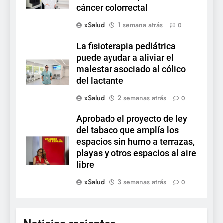
cáncer colorrectal
xSalud
1 semana atrás
0
La fisioterapia pediátrica
puede ayudar a aliviar el
malestar asociado al cólico
del lactante
xSalud
2 semanas atrás
0
Aprobado el proyecto de ley
del tabaco que amplía los
espacios sin humo a terrazas,
playas y otros espacios al aire
libre
xSalud
3 semanas atrás
0