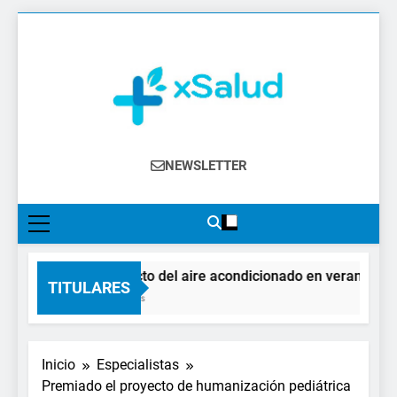
Saltar
al
contenido
XSalud
Noticias Del Sector Salud. Congresos Y
NEWSLETTER
Eventos, Política Sanitaria, Industria
Farmacéutica, Atención Primaria,
Especialistas, Farmacia, Etc…
El impacto del aire acondicionado en verano: clave
TITULARES
4 Días Atrás
Inicio
Especialistas
Premiado el proyecto de humanización pediátrica