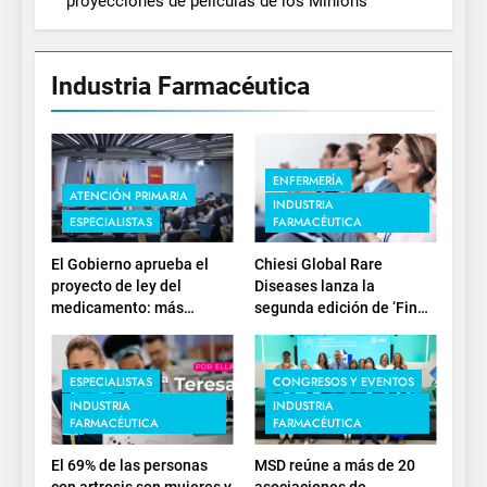
proyecciones de películas de los Minions
Industria Farmacéutica
ENFERMERÍA
ATENCIÓN PRIMARIA
INDUSTRIA
ESPECIALISTAS
FARMACÉUTICA
El Gobierno aprueba el
Chiesi Global Rare
proyecto de ley del
Diseases lanza la
medicamento: más
segunda edición de ‘Find
sostenibilidad, autonomía
For Rare’ para impulsar la
estratégica y
investigación en
modernización para el
enfermedades de
ESPECIALISTAS
CONGRESOS Y EVENTOS
SNS
depósito lisosomal
INDUSTRIA
INDUSTRIA
FARMACÉUTICA
FARMACÉUTICA
El 69% de las personas
MSD reúne a más de 20