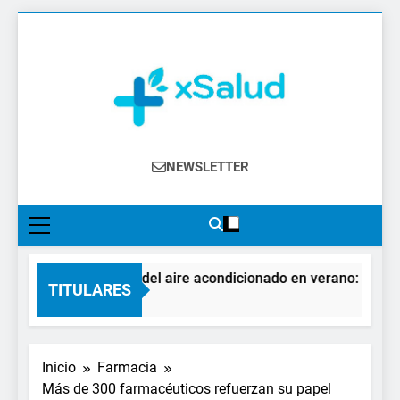
Saltar
al
contenido
XSalud
Noticias Del Sector Salud. Congresos Y
NEWSLETTER
Eventos, Política Sanitaria, Industria
Farmacéutica, Atención Primaria,
Especialistas, Farmacia, Etc…
El impacto del aire acondicionado en verano: claves pa
TITULARES
2 Días Atrás
Inicio
Farmacia
Más de 300 farmacéuticos refuerzan su papel