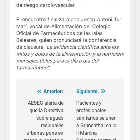
de riesgo cardiovascular.
El encuentro finalizará con Josep Antoni Tur
Marí, vocal de Alimentación del Colegio
Oficial de Farmacéuticos de las Islas
Baleares, quien pronunciará la conferencia
de clausura
“La evidencia científica ante los
mitos y bulos de la alimentación y la nutrición:
mensajes útiles para el día a día del
farmacéutico”.
Anterior:
Siguiente:
Navegación
de
AESEG alerta de
Pacientes y
que la Directiva
profesionales
entradas
sobre aguas
sanitarios se unen
residuales
a Grünenthal en la
urbanas pone en
II Marcha