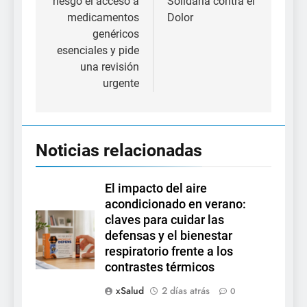
riesgo el acceso a
Solidaria contra el
medicamentos
Dolor
genéricos
esenciales y pide
una revisión
urgente
Noticias relacionadas
El impacto del aire
acondicionado en verano:
claves para cuidar las
defensas y el bienestar
respiratorio frente a los
contrastes térmicos
xSalud
2 días atrás
0