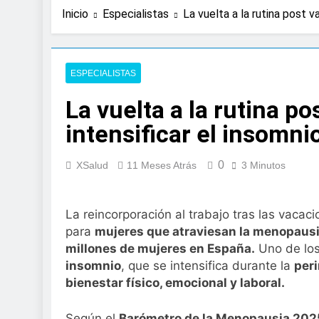
2 Días Atrás
Inicio
Especialistas
La vuelta a la rutina post 
Expertos de Miranza
solo unos segund
3 Días Atrás
La presencia de un
ESPECIALISTAS
colorrectal
La vuelta a la rutina p
4 Días Atrás
ISDIN promueve la
intensificar el insomn
Minions
1 Semana Atrás
0
La fisioterapia pe
XSalud
11 Meses Atrás
3 Minutos
1 Semana Atrás
Aprobado el proye
La reincorporación al trabajo tras las vac
libre
para
mujeres que atraviesan la menopaus
2 Semanas Atrás
El Gobierno aprue
millones de mujeres en España.
Uno de los
para el SNS
insomnio
, que se intensifica durante la
per
2 Semanas Atrás
bienestar físico, emocional y laboral.
La fiebre del runn
2 Semanas Atrás
Según el
Barómetro de la Menopausia 202