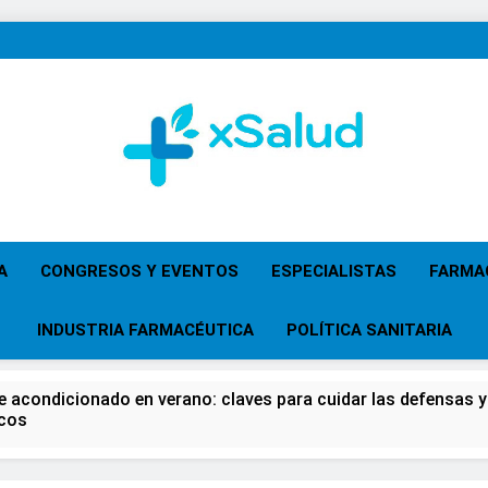
XSalud
Noticias Del Sector Salud. Congresos Y Eventos,
Primaria, Especi
A
CONGRESOS Y EVENTOS
ESPECIALISTAS
FARMA
INDUSTRIA FARMACÉUTICA
POLÍTICA SANITARIA
re acondicionado en verano: claves para cuidar las defensas y 
icos
 del Farmacéutico, la Farmacia reivindicará su papel en el fort