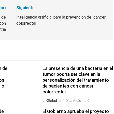
ior:
Siguiente:
a de
Inteligencia artificial para la prevención del cáncer
 con
colorrectal
tria
n de
La presencia de una bacteria en el
tumor podría ser clave en la
os
personalización del tratamiento
olo
de pacientes con cáncer
colorrectal
XSalud
4 Días Atrás
0
de
El Gobierno aprueba el proyecto