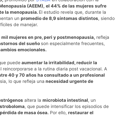
l primer análisis nacional sobre la situación de las TCAE en 
a Menopausia (AEEM),
e
l 44% de las mujeres sufre
nte la menopausia.
El estudio revela que, durante la
imentan un
promedio de 8,9 síntomas distintos
, siendo
fíciles de manejar.
 mil mujeres en pre, peri y postmenopausia,
refleja
astornos del sueño
son especialmente frecuentes,
 cambios emocionales.
 que puede
aumentar la irritabilidad, reducir la
l reincorporarse a la rutina diaria post vacacional. A
ntre 40 y 70 años ha consultado a un profesional
ia, lo que refleja una
necesidad urgente de
estrógenos
altera la
microbiota intestinal
, un
stroboloma
, que puede intensificar los episodios de
 pérdida de masa ósea.
Por ello,
restaurar el