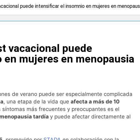
vacacional puede intensificar el insomnio en mujeres en menopaus
 advierten de que mirar el eclipse solar sin protección puede 
os
a bacteria en el tumor podría ser clave en la personalizació
ost vacacional puede
 importancia de la fotoprotección entre los más pequeños c
io en mujeres en menopausia
diátrica puede ayudar a aliviar el malestar asociado al cólico
cto de ley del tabaco que amplía los espacios sin humo a ter
aciones de verano puede ser especialmente complicada
ia
, una etapa de la vida que
afecta a más de 10
ba el proyecto de ley del medicamento: más sostenibilidad, 
 síntomas más frecuentes y preocupantes es el
imenopausia tardía
y puede afectar directamente al
ing llega al verano: por qué el magnesio es clave para el bien
5,
promovido por
STADA
en colaboración con la