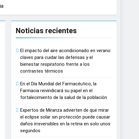
ia
causar daños irreversibles en la retina en
Noticias recientes
n del tratamiento de pacientes con cáncer
El impacto del aire acondicionado en verano:
on proyecciones de películas de los
claves para cuidar las defensas y el
bienestar respiratorio frente a los
contrastes térmicos
 del lactante
En el Día Mundial del Farmacéutico, la
razas, playas y otros espacios al aire
Farmacia reivindicará su papel en el
fortalecimiento de la salud de la población
autonomía estratégica y modernización
Expertos de Miranza advierten de que mirar
el eclipse solar sin protección puede causar
daños irreversibles en la retina en solo unos
estar muscular del deportista
segundos