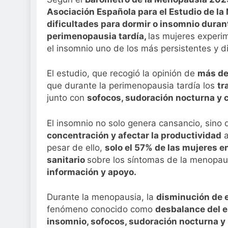
Sanidad publica e
Asociación Española para el Estudio de l
3 Semanas Atrás
dificultades para dormir o insomnio dura
perimenopausia tardía,
las mujeres exper
el insomnio uno de los más persistentes y di
El estudio, que recogió la opinión de
más de
que durante la perimenopausia tardía los
tr
junto con
sofocos, sudoración nocturna y
El insomnio no solo genera cansancio, sino
concentración y afectar la productividad
a
pesar de ello,
solo el 57% de las mujeres e
sanitario
sobre los síntomas de la menopaus
información y apoyo.
Durante la menopausia, la
disminución de 
fenómeno conocido como
desbalance del
e
insomnio, sofocos, sudoración nocturna y