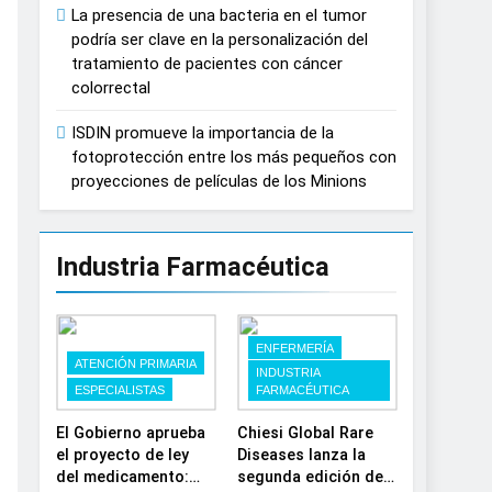
La presencia de una bacteria en el tumor
España
podría ser clave en la personalización del
tratamiento de pacientes con cáncer
colorrectal
ISDIN promueve la importancia de la
fotoprotección entre los más pequeños con
proyecciones de películas de los Minions
Industria Farmacéutica
ENFERMERÍA
ATENCIÓN PRIMARIA
INDUSTRIA
ESPECIALISTAS
FARMACÉUTICA
El Gobierno aprueba
Chiesi Global Rare
el proyecto de ley
Diseases lanza la
del medicamento:
segunda edición de