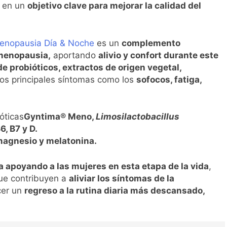
o en un
objetivo clave para mejorar la calidad del
Menopausia Día & Noche
es un
complemento
 menopausia,
aportando
alivio y confort durante este
e probióticos, extractos de origen vegetal,
 los principales síntomas como los
sofocos, fatiga,
óticas
Gyntima® Meno,
Limosilactobacillus
6, B7 y D
.
magnesio y melatonina.
a apoyando a las mujeres en esta etapa de la vida
,
ue contribuyen a
aliviar los síntomas de la
cer un
regreso a la rutina diaria más descansado,