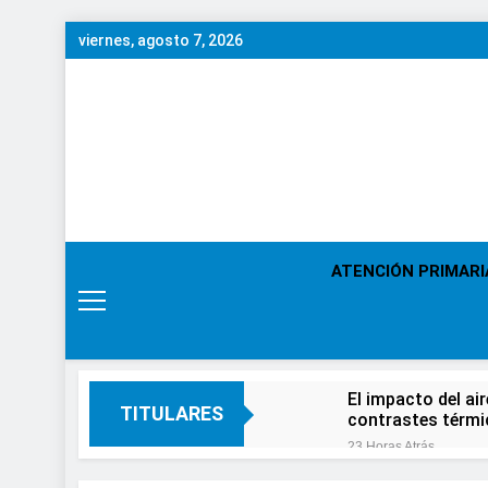
Saltar
viernes, agosto 7, 2026
al
contenido
ATENCIÓN PRIMARI
El impacto del ai
TITULARES
contrastes térm
23 Horas Atrás
En el Día Mundial