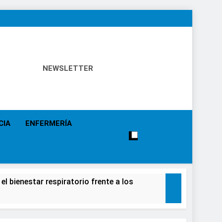
NEWSLETTER
 Política Sanitaria, Industria Farmacéutica, Atención
alistas, Farmacia, Etc…
CIA
ENFERMERÍA
el bienestar respiratorio frente a los
alecimiento de la salud de la población