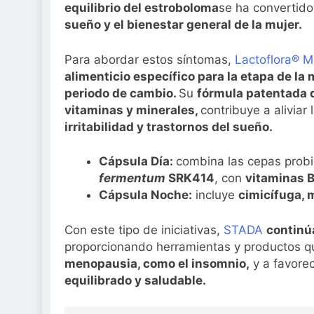
equilibrio del
estroboloma
se ha convertid
sueño y el bienestar general de la mujer.
Para abordar estos síntomas,
Lactoflora® 
alimenticio específico para la etapa de la
periodo de cambio.
Su
fórmula
patentada d
vitaminas y minerales,
contribuye a aliviar
irritabilidad y
trastornos del sueño.
Cápsula Día:
combina las cepas probi
fermentum
SRK414
, con
vitaminas B
Cápsula Noche:
incluye
cimicífuga, 
Con este tipo de iniciativas,
STADA
continú
proporcionando herramientas y productos q
menopausia, como el insomnio,
y a favore
equilibrado y saludable.