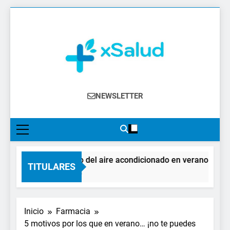
Saltar
al
contenido
XSalud
Noticias Del Sector Salud. Congresos Y
NEWSLETTER
Eventos, Política Sanitaria, Industria
Farmacéutica, Atención Primaria,
Especialistas, Farmacia, Etc…
El impacto del aire acondicionado en verano: claves 
TITULARES
6 Horas Atrás
Inicio
Farmacia
5 motivos por los que en verano… ¡no te puedes