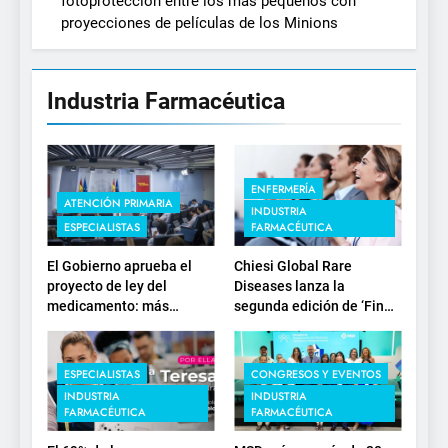
fotoprotección entre los más pequeños con
proyecciones de películas de los Minions
Industria Farmacéutica
ENFERMERÍA
ATENCIÓN PRIMARIA
INDUSTRIA
ESPECIALISTAS
FARMACÉUTICA
El Gobierno aprueba el
Chiesi Global Rare
proyecto de ley del
Diseases lanza la
medicamento: más
segunda edición de ‘Find
sostenibilidad, autonomía
For Rare’ para impulsar la
estratégica y
investigación en
modernización para el
enfermedades de
ESPECIALISTAS
CONGRESOS Y EVENTOS
SNS
depósito lisosomal
INDUSTRIA
INDUSTRIA
FARMACÉUTICA
FARMACÉUTICA