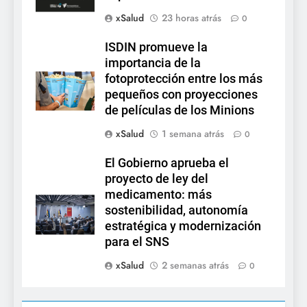
xSalud
23 horas atrás
0
ISDIN promueve la
importancia de la
fotoprotección entre los más
pequeños con proyecciones
de películas de los Minions
xSalud
1 semana atrás
0
El Gobierno aprueba el
proyecto de ley del
medicamento: más
sostenibilidad, autonomía
estratégica y modernización
para el SNS
xSalud
2 semanas atrás
0