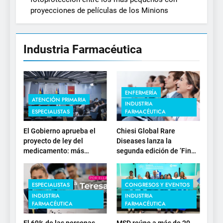
proyecciones de películas de los Minions
Industria Farmacéutica
ENFERMERÍA
ATENCIÓN PRIMARIA
INDUSTRIA
ESPECIALISTAS
FARMACÉUTICA
El Gobierno aprueba el
Chiesi Global Rare
proyecto de ley del
Diseases lanza la
medicamento: más
segunda edición de ‘Find
sostenibilidad, autonomía
For Rare’ para impulsar la
estratégica y
investigación en
modernización para el
enfermedades de
ESPECIALISTAS
CONGRESOS Y EVENTOS
SNS
depósito lisosomal
INDUSTRIA
INDUSTRIA
FARMACÉUTICA
FARMACÉUTICA