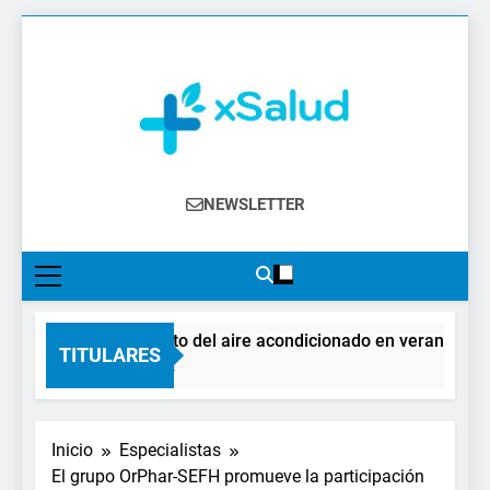
Saltar
al
contenido
XSalud
Noticias Del Sector Salud. Congresos Y
NEWSLETTER
Eventos, Política Sanitaria, Industria
Farmacéutica, Atención Primaria,
Especialistas, Farmacia, Etc…
El impacto del aire acondicionado en verano: claves
TITULARES
3 Días Atrás
Inicio
Especialistas
El grupo OrPhar-SEFH promueve la participación