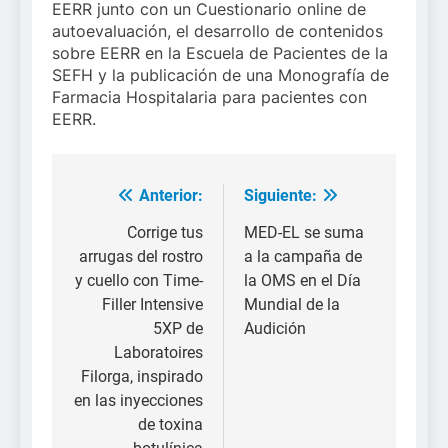
EERR junto con un Cuestionario online de
autoevaluación, el desarrollo de contenidos
sobre EERR en la Escuela de Pacientes de la
SEFH y la publicación de una Monografía de
Farmacia Hospitalaria para pacientes con
EERR.
Anterior:
Siguiente:
Navegación
de
Corrige tus
MED-EL se suma
arrugas del rostro
a la campaña de
entradas
y cuello con Time-
la OMS en el Día
Filler Intensive
Mundial de la
5XP de
Audición
Laboratoires
Filorga, inspirado
en las inyecciones
de toxina