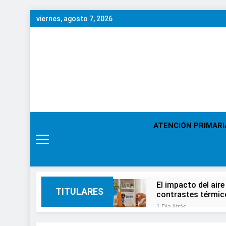
Saltar
viernes, agosto 7, 2026
al
contenido
ATENCIÓN PRIMARI
El impacto del aire
TITULARES
contrastes térmic
1 Día Atrás
En el Día Mundial