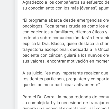
Agradezco a los compañeros su esfuerzo de 
su conocimiento con los más jóvenes”, apunt
“El programa abarca desde emergencias onco
oncólogos. Toca temas cruciales como los e
con pacientes y familiares, dilemas éticos y 
redonda sobre comunicación darán herramien
explica la Dra. Blasco, quien destaca la cha
trayectoria excepcional, dedicada a la Onco
paciente con cáncer, guiará a los nuevos on
sus valores, encontrar motivación en momento
A su juicio, “es muy importante recalcar qu
residentes participen, pregunten y comparta
que les animo a participar activamente”.
Para el Dr. Corral, la mesa redonda de comu
su complejidad y la necesidad de trabajar e
genera una especial expectación, así como 