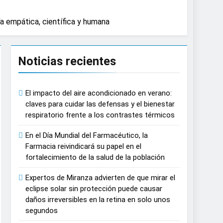
causar daños irreversibles en la retina en
a empática, científica y humana
n del tratamiento de pacientes con cáncer
Noticias recientes
n proyecciones de películas de los
El impacto del aire acondicionado en verano:
claves para cuidar las defensas y el bienestar
respiratorio frente a los contrastes térmicos
 del lactante
En el Día Mundial del Farmacéutico, la
razas, playas y otros espacios al aire
Farmacia reivindicará su papel en el
fortalecimiento de la salud de la población
 autonomía estratégica y modernización
Expertos de Miranza advierten de que mirar el
eclipse solar sin protección puede causar
daños irreversibles en la retina en solo unos
estar muscular del deportista
segundos