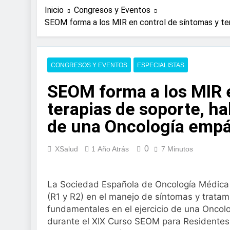
2 Días Atrás
Inicio
Congresos y Eventos
Expertos de Miranza
SEOM forma a los MIR en control de síntomas y tera
solo unos segund
3 Días Atrás
La presencia de un
colorrectal
CONGRESOS Y EVENTOS
ESPECIALISTAS
4 Días Atrás
ISDIN promueve la
SEOM forma a los MIR e
Minions
terapias de soporte, ha
1 Semana Atrás
La fisioterapia pe
de una Oncología empát
1 Semana Atrás
Aprobado el proye
0
XSalud
1 Año Atrás
7 Minutos
libre
2 Semanas Atrás
El Gobierno apru
La Sociedad Española de Oncología Médica (
para el SNS
(R1 y R2) en el manejo de síntomas y tratam
2 Semanas Atrás
fundamentales en el ejercicio de una Oncolo
La fiebre del runn
durante el XIX Curso SEOM para Residentes 
2 Semanas Atrás