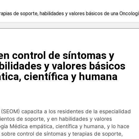
 advierten de que mirar el eclipse solar sin protección puede 
pias de soporte, habilidades y valores básicos de una Oncologí
os
a bacteria en el tumor podría ser clave en la personalizació
 importancia de la fotoprotección entre los más pequeños co
n control de síntomas y
bilidades y valores básicos
diátrica puede ayudar a aliviar el malestar asociado al cólico
ica, científica y humana
cto de ley del tabaco que amplía los espacios sin humo a ter
eba el proyecto de ley del medicamento: más sostenibilidad,
SEOM) capacita a los residentes de la especialidad
ientos de soporte, y en habilidades y valores
gía Médica empática, científica y humana, y lo hace
ing llega al verano: por qué el magnesio es clave para el bien
sobre control de síntomas y terapias de soporte,