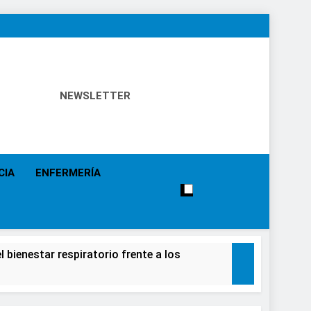
NEWSLETTER
 Política Sanitaria, Industria Farmacéutica, Atención
alistas, Farmacia, Etc…
CIA
ENFERMERÍA
 bienestar respiratorio frente a los
alecimiento de la salud de la población