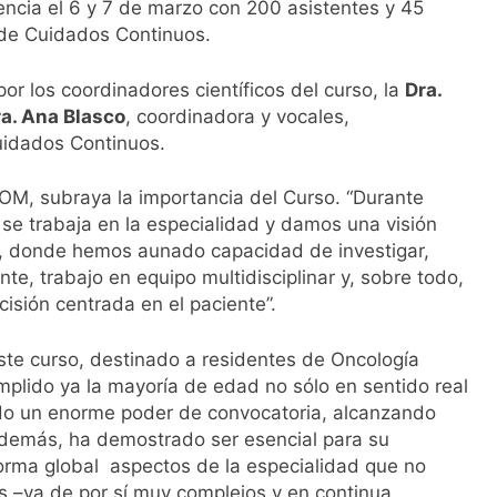
lencia el 6 y 7 de marzo con 200 asistentes y 45
l primer análisis nacional sobre la situación de las TCAE en 
 de Cuidados Continuos.
or los coordinadores científicos del curso, la
Dra.
a. Ana Blasco
, coordinadora y vocales,
uidados Continuos.
OM, subraya la importancia del Curso. “Durante
 se trabaja en la especialidad y damos una visión
, donde hemos aunado capacidad de investigar,
te, trabajo en equipo multidisciplinar y, sobre todo,
isión centrada en el paciente”.
te curso, destinado a residentes de Oncología
plido ya la mayoría de edad no sólo en sentido real
ndo un enorme poder de convocatoria, alcanzando
 Además, ha demostrado ser esencial para su
orma global aspectos de la especialidad que no
s –ya de por sí muy complejos y en continua