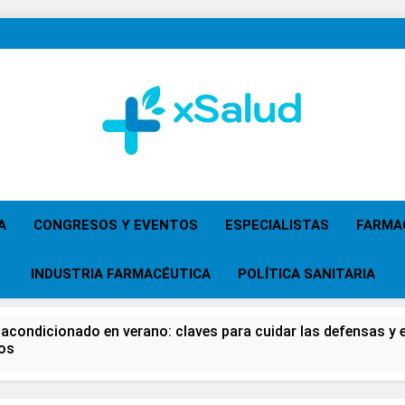
XSalud
Noticias Del Sector Salud. Congresos Y Eventos,
Primaria, Especi
A
CONGRESOS Y EVENTOS
ESPECIALISTAS
FARMA
INDUSTRIA FARMACÉUTICA
POLÍTICA SANITARIA
 acondicionado en verano: claves para cuidar las defensas y el
os
 del Farmacéutico, la Farmacia reivindicará su papel en el fort