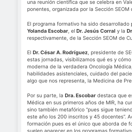
una reunión científica que se celebra en Va
Sanidad publica e
ponentes, organizada por la Sección SEOM
3 Semanas Atrás
El programa formativo ha sido desarrollado p
Yolanda Escobar
, el
Dr. Jesús Corral
y la
Dr
respectivamente, de la Sección SEOM de C
El
Dr. César A. Rodríguez
, presidente de SE
estas jornadas, visibilizamos qué es y cómo
moderna de la verdadera Oncología Médica
habilidades asistenciales, cuidado del pacien
algo que nos representa, la Medicina de Prec
Por su parte, la
Dra. Escobar
destaca que es
Médica en sus primeros años de MIR, ha cum
sino también metafórico “pues sigue tenie
este año los 200 inscritos y 45 docentes”.
formación pues es el único que aborda de f
suelen aparecer en los programas formativo