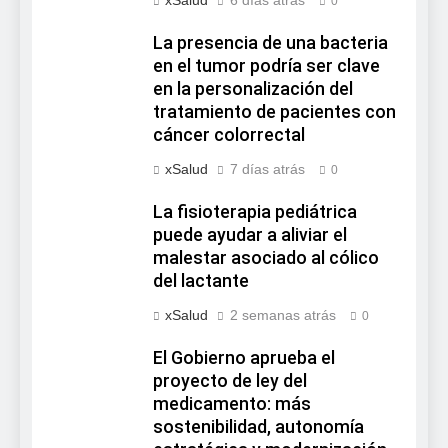
xSalud
6 días atrás
0
La presencia de una bacteria
en el tumor podría ser clave
en la personalización del
tratamiento de pacientes con
cáncer colorrectal
xSalud
7 días atrás
0
La fisioterapia pediátrica
puede ayudar a aliviar el
malestar asociado al cólico
del lactante
xSalud
2 semanas atrás
0
El Gobierno aprueba el
proyecto de ley del
medicamento: más
sostenibilidad, autonomía