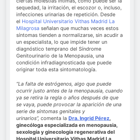
ciertas molestias íntimas, como puede ser la
el primer
estratégica y
bienestar
sequedad, la irritación, el escozor o, incluso,
análisis
modernización
3 Semanas Atrás
muscular del
infecciones urinarias de repetición. Desde
nacional sobre
para el SNS
deportista
la situación de
el
Hospital Universitario Vithas Madrid La
las TCAE en
Milagrosa
señalan que muchas veces estos
España
síntomas tienden a normalizarse, sin acudir a
un especialista, lo que impide tener un
diagnóstico temprano del Síndrome
Genitourinario de la Menopausia, una
condición infradiagnosticada que puede
originar toda esta sintomatología.
“La falta de estrógenos, algo que puede
ocurrir justo antes de la menopausia, cuando
ya se retira la regla o años después de que
se vaya, puede provocar la aparición de una
serie de síntomas genitales y
urinarios”,
comenta la
Dra. Ingrid Pérez
,
ginecóloga especializada en menopausia,
sexología y ginecología regenerativa del
Hospital Universitario Vithas Madrid La