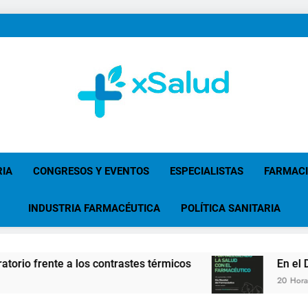
XSalud
Noticias Del Sector Salud. Congresos Y Eventos,
Primaria, Especi
RIA
CONGRESOS Y EVENTOS
ESPECIALISTAS
FARMAC
INDUSTRIA FARMACÉUTICA
POLÍTICA SANITARIA
 a los contrastes térmicos
En el Día Mundial d
20 Horas Atrás