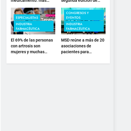
medicamento: más
segunda edición de
sostenibilidad,
‘Find For Rare’ para
autonomía estratégica
impulsar la
CONGRESOS Y
ESPECIALISTAS
EVENTOS
y modernización para el
investigación en
SNS
enfermedades de
INDUSTRIA
INDUSTRIA
FARMACÉUTICA
FARMACÉUTICA
depósito lisosomal
El 69% de las personas
MSD reúne a más de 20
con artrosis son
asociaciones de
mujeres y muchas
pacientes para
conviven con dolor y
impulsar el diálogo
rigidez a partir de los
sobre el presente y el
50, en plena etapa
futuro del movimiento
laboral
asociativo