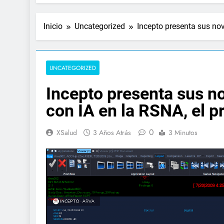
Inicio
Uncategorized
Incepto presenta sus nov
UNCATEGORIZED
Incepto presenta sus n
con IA en la RSNA, el pr
0
XSalud
3 Años Atrás
3 Minutos