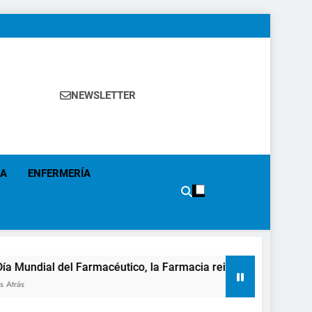
NEWSLETTER
 Política Sanitaria, Industria Farmacéutica, Atención
alistas, Farmacia, Etc…
IA
ENFERMERÍA
el Farmacéutico, la Farmacia reivindicará su papel en el fortal