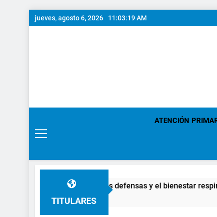
Saltar
jueves, agosto 6, 2026
11:03:20 AM
al
contenido
ATENCIÓN PRIMA
ves para cuidar las defensas y el bienestar respiratorio frente
TITULARES