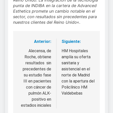
Reino Unido. La integración de la tecnología
punta de INDIBA en la cartera de Advanced
Esthetics promete un cambio notable en el
sector, con resultados sin precedentes para
nuestros clientes del Reino Unido
«.
Anterior:
Siguiente:
Navegación
de
Alecensa, de
HM Hospitales
Roche, obtiene
amplía su oferta
entradas
resultados sin
sanitaria y
precedentes de
asistencial en el
su estudio fase
norte de Madrid
III en pacientes
con la apertura del
con cáncer de
Policlínico HM
pulmón ALK-
Valdebebas
positivo en
estadios iniciales