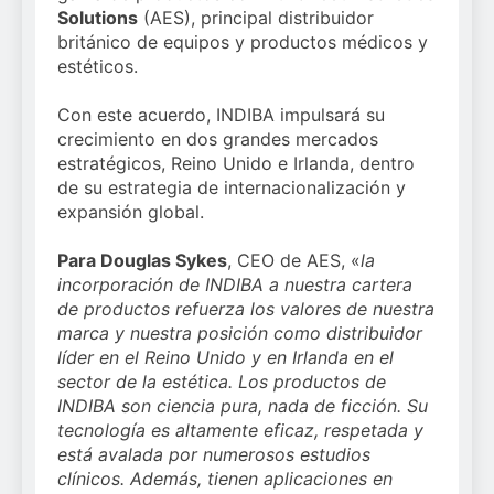
llega al verano: por qué
y modernización para el
Solutions
(AES), principal distribuidor
el magnesio es clave
3 Semanas Atrás
SNS
británico de equipos y productos médicos y
para el bienestar
Sanidad publica el
estéticos.
muscular del deportista
primer análisis
nacional sobre la
3 Semanas Atrás
Con este acuerdo, INDIBA impulsará su
situación de las TCAE
crecimiento en dos grandes mercados
en España
estratégicos, Reino Unido e Irlanda, dentro
de su estrategia de internacionalización y
expansión global.
Para Douglas Sykes
, CEO de AES, «
la
incorporación de INDIBA a nuestra cartera
de productos refuerza los valores de nuestra
marca y nuestra posición como distribuidor
líder en el Reino Unido y en Irlanda en el
sector de la estética. Los productos de
INDIBA son ciencia pura, nada de ficción. Su
tecnología es altamente eficaz, respetada y
está avalada por numerosos estudios
clínicos. Además, tienen aplicaciones en