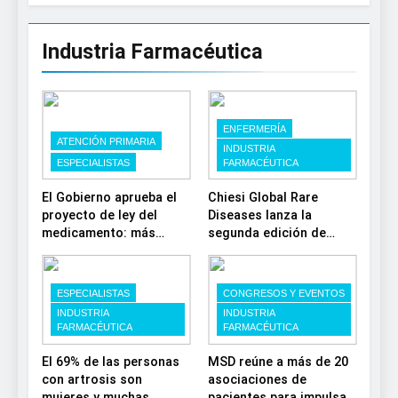
Industria Farmacéutica
ENFERMERÍA
ATENCIÓN PRIMARIA
INDUSTRIA
ESPECIALISTAS
FARMACÉUTICA
El Gobierno aprueba el
Chiesi Global Rare
proyecto de ley del
Diseases lanza la
medicamento: más
segunda edición de
sostenibilidad,
‘Find For Rare’ para
autonomía estratégica y
impulsar la
modernización para el
investigación en
ESPECIALISTAS
CONGRESOS Y EVENTOS
SNS
enfermedades de
INDUSTRIA
INDUSTRIA
depósito lisosomal
FARMACÉUTICA
FARMACÉUTICA
El 69% de las personas
MSD reúne a más de 20
con artrosis son
asociaciones de
mujeres y muchas
pacientes para impulsar