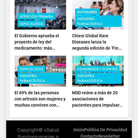
ENFERMERÍA
ATENCIÓN PRIMARIA
INDUSTRIA
ESPECIALISTAS
FARMACÉUTICA
El Gobierno aprueba el
Chiesi Global Rare
proyecto de ley del
Diseases lanza la
medicamento: más
segunda edición de ‘Find
sostenibilidad, autonomía
For Rare’ para impulsar la
estratégica y
investigación en
modernización para el
enfermedades de
ESPECIALISTAS
CONGRESOS Y EVENTOS
SNS
depósito lisosomal
INDUSTRIA
INDUSTRIA
FARMACÉUTICA
FARMACÉUTICA
El 69% de las personas
MSD reúne a más de 20
con artrosis son mujeres y
asociaciones de
muchas conviven con
pacientes para impulsar
dolor y rigidez a partir de
el diálogo sobre el
los 50, en plena etapa
presente y el futuro del
laboral
movimiento asociativo
Copyright© xSalud
Inicio
Política De Privacidad
Funciona gracias a
Contacto
Newsletter