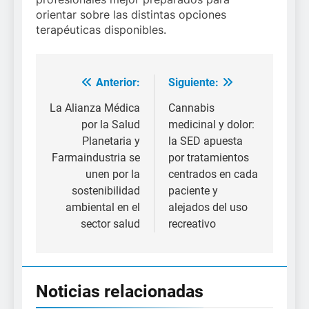
orientar sobre las distintas opciones
terapéuticas disponibles.
Anterior:
Siguiente:
Navegación
de
La Alianza Médica
Cannabis
por la Salud
medicinal y dolor:
entradas
Planetaria y
la SED apuesta
Farmaindustria se
por tratamientos
unen por la
centrados en cada
sostenibilidad
paciente y
ambiental en el
alejados del uso
sector salud
recreativo
Noticias relacionadas