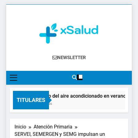
Saltar
al
contenido
XSalud
Noticias Del Sector Salud. Congresos Y
NEWSLETTER
Eventos, Política Sanitaria, Industria
Farmacéutica, Atención Primaria,
Especialistas, Farmacia, Etc…
El impacto del aire acondicionado en verano: claves 
TITULARES
21 Horas Atrás
Inicio
Atención Primaria
SERVEI, SEMERGEN y SEMG impulsan un